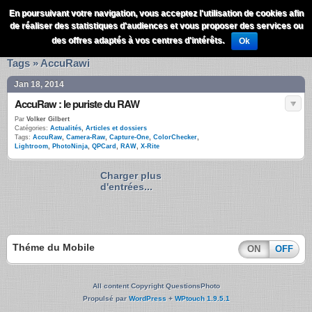
QuestionsPhoto
En poursuivant votre navigation, vous acceptez l'utilisation de cookies afin
Menu
de réaliser des statistiques d'audiences et vous proposer des services ou
Recherche
des offres adaptés à vos centres d'intérêts.
Ok
Tags » AccuRawi
Jan 18, 2014
AccuRaw : le puriste du RAW
Par
Volker Gilbert
Catégories:
Actualités
,
Articles et dossiers
Tags:
AccuRaw
,
Camera-Raw
,
Capture-One
,
ColorChecker
,
Lightroom
,
PhotoNinja
,
QPCard
,
RAW
,
X-Rite
Charger plus
d'entrées...
Théme du Mobile
ON
OFF
All content Copyright QuestionsPhoto
Propulsé par
WordPress
+
WPtouch 1.9.5.1