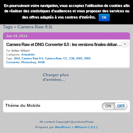
QuestionsPhoto
En poursuivant votre navigation, vous acceptez l'utilisation de cookies afin
Menu
de réaliser des statistiques d'audiences et vous proposer des services ou
Recherche
des offres adaptés à vos centres d'intérêts.
Ok
Tags » Camera Raw 8.5i
Jun 19, 2014
Camera Raw et DNG Converter 8.5 : les versions finales débarquent
Par
Volker Gilbert
Catégories:
Actualités
Tags:
2014
,
Camera Raw 8.5
,
Camera-Raw
,
CC
,
CS6
,
DNG
,
DNG
Converter
,
Photoshop
,
RAW
Charger plus
d'entrées...
Théme du Mobile
ON
OFF
All content Copyright QuestionsPhoto
Propulsé par
WordPress
+
WPtouch 1.9.5.1