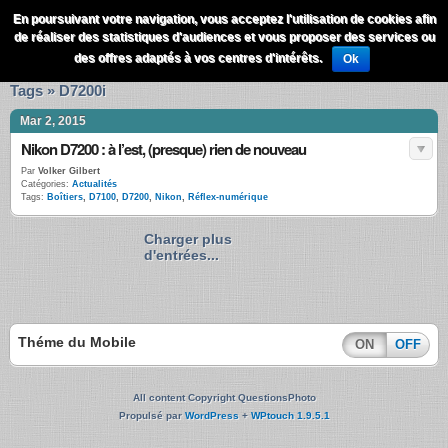
QuestionsPhoto
En poursuivant votre navigation, vous acceptez l'utilisation de cookies afin
Menu
de réaliser des statistiques d'audiences et vous proposer des services ou
Recherche
des offres adaptés à vos centres d'intérêts.
Ok
Tags » D7200i
Mar 2, 2015
Nikon D7200 : à l’est, (presque) rien de nouveau
Par
Volker Gilbert
Catégories:
Actualités
Tags:
Boîtiers
,
D7100
,
D7200
,
Nikon
,
Réflex-numérique
Charger plus
d'entrées...
Théme du Mobile
ON
OFF
All content Copyright QuestionsPhoto
Propulsé par
WordPress
+
WPtouch 1.9.5.1