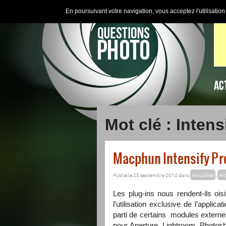
En poursuivant votre navigation, vous acceptez l'utilisatio
AC
Mot clé : Intens
Macphun Intensify Pro 
Publié le 25 septembre 2014 dans
Actualités
,
Art
Les plug-ins nous rendent-ils ois
l’utilisation exclusive de l’applica
parti de certains modules externes
pour Aperture, Lightroom, Photosh