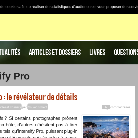
n de cookies afin de réaliser des statistiques d'audiences et vous proposer des servi
TUALITÉS
ARTICLES ET DOSSIERS
LIVRES
QUESTION
ify Pro
: le révélateur de détails
icles et dossiers
par
Volker Gilbert
6
commentaires
ifs ? Si certains photographes prônent
tion hôte, d’autres n’hésitent pas à tirer
 tels qu’Intensify Pro, puissant plug-in
op et Elements qui s’évertue à rendre