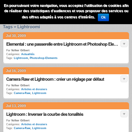
QuestionsPhoto
En poursuivant votre navigation, vous acceptez l'utilisation de cookies afin
Menu
de réaliser des statistiques d'audiences et vous proposer des services ou
Recherche
des offres adaptés à vos centres d'intérêts.
Ok
Tags » Lightroomi
Jul 30, 2009
Elemental : une passerelle entre Lightroom et Photoshop Elements
Par
Volker Gilbert
Catégories:
Actualités
Tags:
Lightroom
,
Photoshop-Elements
Jul 16, 2009
Camera Raw et Lightroom : créer un réglage par défaut
Par
Volker Gilbert
Catégories:
Articles et dossiers
Tags:
Camera-Raw
,
Lightroom
Jul 13, 2009
Lightroom : Inverser la courbe des tonalités
Par
Volker Gilbert
Catégories:
Articles et dossiers
Tags:
Camera-Raw
,
Lightroom