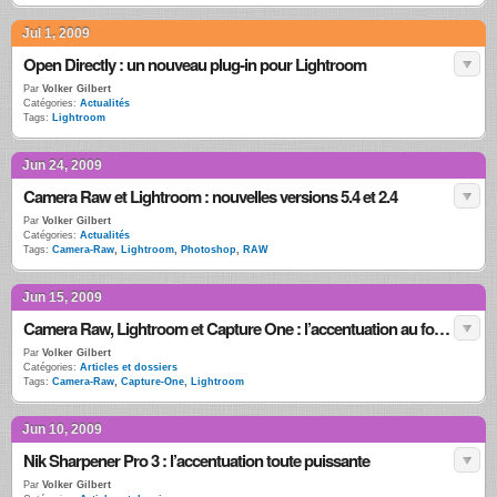
Jul 1, 2009
Open Directly : un nouveau plug-in pour Lightroom
Par
Volker Gilbert
Catégories:
Actualités
Tags:
Lightroom
Jun 24, 2009
Camera Raw et Lightroom : nouvelles versions 5.4 et 2.4
Par
Volker Gilbert
Catégories:
Actualités
Tags:
Camera-Raw
,
Lightroom
,
Photoshop
,
RAW
Jun 15, 2009
Camera Raw, Lightroom et Capture One : l’accentuation au format RAW
Par
Volker Gilbert
Catégories:
Articles et dossiers
Tags:
Camera-Raw
,
Capture-One
,
Lightroom
Jun 10, 2009
Nik Sharpener Pro 3 : l’accentuation toute puissante
Par
Volker Gilbert