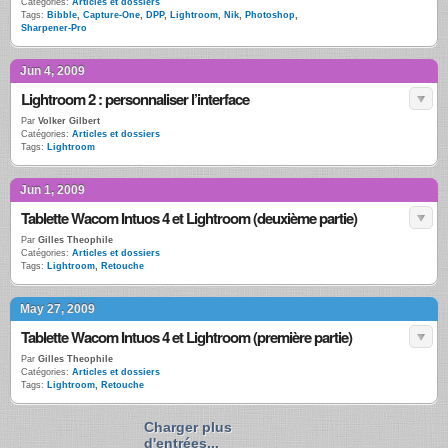
Catégories:
Articles et dossiers
Tags:
Bibble
,
Capture-One
,
DPP
,
Lightroom
,
Nik
,
Photoshop
,
Sharpener-Pro
Jun 4, 2009
Lightroom 2 : personnaliser l’interface
Par
Volker Gilbert
Catégories:
Articles et dossiers
Tags:
Lightroom
Jun 1, 2009
Tablette Wacom Intuos 4 et Lightroom (deuxième partie)
Par
Gilles Theophile
Catégories:
Articles et dossiers
Tags:
Lightroom
,
Retouche
May 27, 2009
Tablette Wacom Intuos 4 et Lightroom (première partie)
Par
Gilles Theophile
Catégories:
Articles et dossiers
Tags:
Lightroom
,
Retouche
Charger plus
d'entrées...