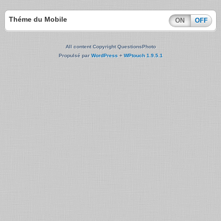
Théme du Mobile
ON
OFF
All content Copyright QuestionsPhoto
Propulsé par
WordPress
+
WPtouch 1.9.5.1