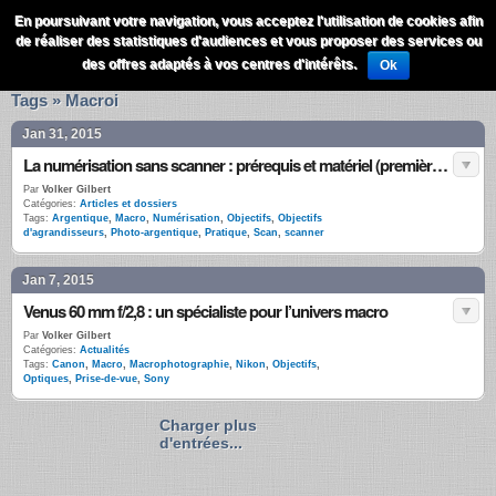
QuestionsPhoto
En poursuivant votre navigation, vous acceptez l'utilisation de cookies afin
Menu
de réaliser des statistiques d'audiences et vous proposer des services ou
Recherche
des offres adaptés à vos centres d'intérêts.
Ok
Tags » Macroi
Jan 31, 2015
La numérisation sans scanner : prérequis et matériel (première partie)
Par
Volker Gilbert
Catégories:
Articles et dossiers
Tags:
Argentique
,
Macro
,
Numérisation
,
Objectifs
,
Objectifs
d'agrandisseurs
,
Photo-argentique
,
Pratique
,
Scan
,
scanner
Jan 7, 2015
Venus 60 mm f/2,8 : un spécialiste pour l’univers macro
Par
Volker Gilbert
Catégories:
Actualités
Tags:
Canon
,
Macro
,
Macrophotographie
,
Nikon
,
Objectifs
,
Optiques
,
Prise-de-vue
,
Sony
Charger plus
d'entrées...