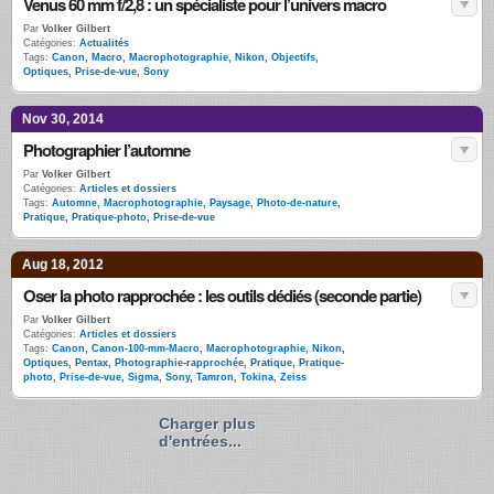
Venus 60 mm f/2,8 : un spécialiste pour l’univers macro
Par
Volker Gilbert
Catégories:
Actualités
Tags:
Canon
,
Macro
,
Macrophotographie
,
Nikon
,
Objectifs
,
Optiques
,
Prise-de-vue
,
Sony
Nov 30, 2014
Photographier l’automne
Par
Volker Gilbert
Catégories:
Articles et dossiers
Tags:
Automne
,
Macrophotographie
,
Paysage
,
Photo-de-nature
,
Pratique
,
Pratique-photo
,
Prise-de-vue
Aug 18, 2012
Oser la photo rapprochée : les outils dédiés (seconde partie)
Par
Volker Gilbert
Catégories:
Articles et dossiers
Tags:
Canon
,
Canon-100-mm-Macro
,
Macrophotographie
,
Nikon
,
Optiques
,
Pentax
,
Photographie-rapprochée
,
Pratique
,
Pratique-
photo
,
Prise-de-vue
,
Sigma
,
Sony
,
Tamron
,
Tokina
,
Zeiss
Charger plus
d'entrées...