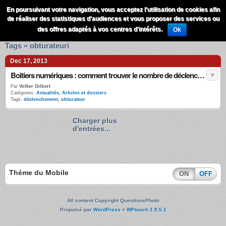
QuestionsPhoto
En poursuivant votre navigation, vous acceptez l'utilisation de cookies afin
Menu
de réaliser des statistiques d'audiences et vous proposer des services ou
Recherche
des offres adaptés à vos centres d'intérêts.
Ok
Tags » obturateuri
Dec 17, 2013
Boitiers numériques : comment trouver le nombre de déclenchements ?
Par
Volker Gilbert
Catégories:
Actualités
,
Articles et dossiers
Tags:
déclenchement
,
obturateur
Charger plus
d'entrées...
Théme du Mobile
ON
OFF
All content Copyright QuestionsPhoto
Propulsé par
WordPress
+
WPtouch 1.9.5.1