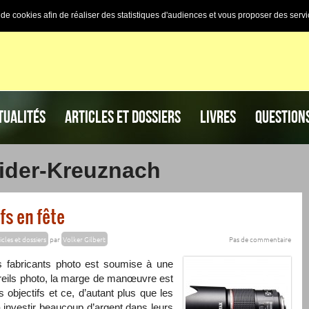
n de cookies afin de réaliser des statistiques d'audiences et vous proposer des servi
TUALITÉS
ARTICLES ET DOSSIERS
LIVRES
QUESTION
eider-Kreuznach
fs en fête
icles et dossiers
par
Volker Gilbert
Pas de commentaire
des fabricants photo est soumise à une
pareils photo, la marge de manœuvre est
 objectifs et ce, d’autant plus que les
investir beaucoup d’argent dans leurs