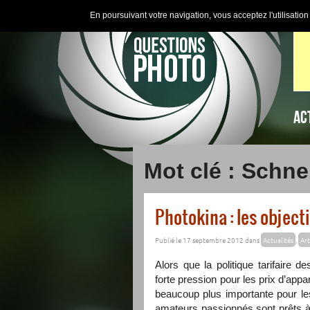
En poursuivant votre navigation, vous acceptez l'utilisatio
AC
Mot clé : Schn
Photokina : les objecti
Publié le 17 septembre 2012 dans
Actualités
,
Art
Alors que la politique tarifaire 
forte pression pour les prix d’ap
beaucoup plus importante pour les
amateurs passionnés sont prêts à 