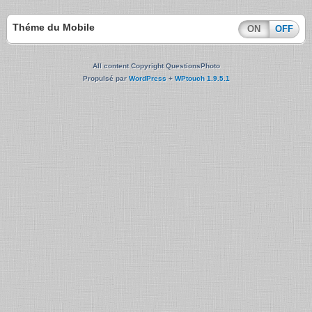
Théme du Mobile
ON
OFF
All content Copyright QuestionsPhoto
Propulsé par
WordPress
+
WPtouch 1.9.5.1