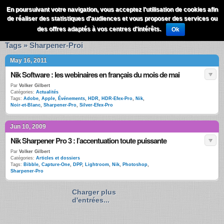
QuestionsPhoto
En poursuivant votre navigation, vous acceptez l'utilisation de cookies afin
Menu
de réaliser des statistiques d'audiences et vous proposer des services ou
Recherche
des offres adaptés à vos centres d'intérêts.
Ok
Tags » Sharpener-Proi
May 16, 2011
Nik Software : les webinaires en français du mois de mai
Par
Volker Gilbert
Catégories:
Actualités
Tags:
Adobe
,
Apple
,
Événements
,
HDR
,
HDR-Efex-Pro
,
Nik
,
Noir-et-Blanc
,
Sharpener-Pro
,
Silver-Efex-Pro
Jun 10, 2009
Nik Sharpener Pro 3 : l’accentuation toute puissante
Par
Volker Gilbert
Catégories:
Articles et dossiers
Tags:
Bibble
,
Capture-One
,
DPP
,
Lightroom
,
Nik
,
Photoshop
,
Sharpener-Pro
Charger plus
d'entrées...