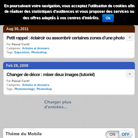
QuestionsPhoto
En poursuivant votre navigation, vous acceptez l'utilisation de cookies afin
Menu
de réaliser des statistiques d'audiences et vous proposer des services ou
Recherche
des offres adaptés à vos centres d'intérêts.
Ok
Aug 30, 2011
Petit rappel : éclaircir ou assombrir certaines zones d’une photo
Par
Pascal Curtil
Catégories:
Articles et dossiers
Tags:
Exposition
,
Photoshop
Feb 28, 2008
Changer de décor : mixer deux images (tutoriel)
Par
Pascal Curtil
Catégories:
Articles et dossiers
Tags:
Photomontage
,
Photoshop
Charger plus
d'entrées...
Théme du Mobile
ON
OFF