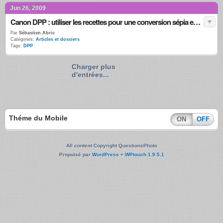
Jun 26, 2009
Canon DPP : utiliser les recettes pour une conversion sépia experte
Par
Sébastien Abric
Catégories:
Articles et dossiers
Tags:
DPP
Charger plus
d'entrées...
Théme du Mobile
ON
OFF
All content Copyright QuestionsPhoto
Propulsé par
WordPress
+
WPtouch 1.9.5.1