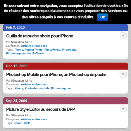
QuestionsPhoto
En poursuivant votre navigation, vous acceptez l'utilisation de cookies afin
Menu
de réaliser des statistiques d'audiences et vous proposer des services ou
Recherche
des offres adaptés à vos centres d'intérêts.
Ok
Feb 3, 2010
Outils de retouche photo pour iPhone
Par
Sébastien Abric
Catégories:
Articles et dossiers
Tags:
IPhone
,
Perfect-Photo
,
PhotoForge
,
Photogene
,
Photoshop-mobile
,
ReTouch
Dec 15, 2009
Photoshop Mobile pour iPhone, un Photoshop de poche
Par
Sébastien Abric
Catégories:
Articles et dossiers
Tags:
IPhone
,
Photoshop-mobile
,
Photoshop.com
Sep 24, 2009
Picture Style Editor au secours de DPP
Par
Sébastien Abric
Catégories:
Articles et dossiers
Tags:
Canon
,
DPP