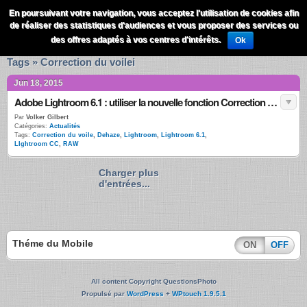
QuestionsPhoto
En poursuivant votre navigation, vous acceptez l'utilisation de cookies afin
Menu
de réaliser des statistiques d'audiences et vous proposer des services ou
Recherche
des offres adaptés à vos centres d'intérêts.
Ok
Tags » Correction du voilei
Jun 18, 2015
Adobe Lightroom 6.1 : utiliser la nouvelle fonction Correction du voile
Par
Volker Gilbert
Catégories:
Actualités
Tags:
Correction du voile
,
Dehaze
,
Lightroom
,
Lightroom 6.1
,
LIghtroom CC
,
RAW
Charger plus
d'entrées...
Théme du Mobile
ON
OFF
All content Copyright QuestionsPhoto
Propulsé par
WordPress
+
WPtouch 1.9.5.1