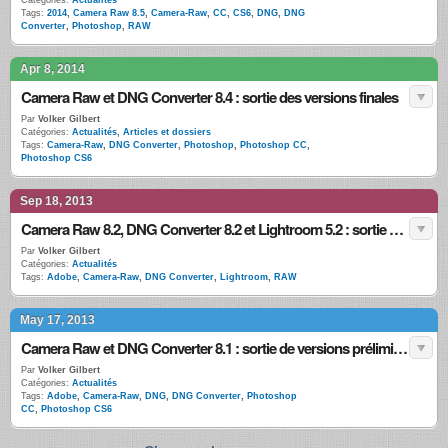
Catégories:
Actualités
Tags:
2014
,
Camera Raw 8.5
,
Camera-Raw
,
CC
,
CS6
,
DNG
,
DNG
Converter
,
Photoshop
,
RAW
Apr 8, 2014
Camera Raw et DNG Converter 8.4 : sortie des versions finales
Par
Volker Gilbert
Catégories:
Actualités
,
Articles et dossiers
Tags:
Camera-Raw
,
DNG Converter
,
Photoshop
,
Photoshop CC
,
Photoshop CS6
Sep 18, 2013
Camera Raw 8.2, DNG Converter 8.2 et Lightroom 5.2 : sortie des versions finales
Par
Volker Gilbert
Catégories:
Actualités
Tags:
Adobe
,
Camera-Raw
,
DNG Converter
,
Lightroom
,
RAW
May 17, 2013
Camera Raw et DNG Converter 8.1 : sortie de versions préliminaires
Par
Volker Gilbert
Catégories:
Actualités
Tags:
Adobe
,
Camera-Raw
,
DNG
,
DNG Converter
,
Photoshop
CC
,
Photoshop CS6