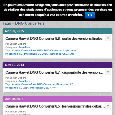
QuestionsPhoto
En poursuivant votre navigation, vous acceptez l'utilisation de cookies afin
Menu
de réaliser des statistiques d'audiences et vous proposer des services ou
Recherche
des offres adaptés à vos centres d'intérêts.
Ok
Tags » DNG Converteri
Mar 20, 2015
Camera Raw et DNG Converter 8.8 : sortie des versions finales
Par
Volker Gilbert
Catégories:
Actualités
Tags:
Adobe
,
Camera-Raw
,
DNG
,
DNG Converter
,
Lightroom
,
Photoshop CC
,
Photoshop CC 2014
,
Photoshop CS6
,
RAW
Nov 19, 2014
Camera Raw et DNG Converter 8.7 : disponibilité des versions finales
Par
Volker Gilbert
Catégories:
Actualités
Tags:
Adobe
,
Camera-Raw
,
DNG Converter
,
Photoshop CC
,
Photoshop CC 2014
,
Photoshop CS6
,
RAW
Jun 19, 2014
Camera Raw et DNG Converter 8.5 : les versions finales débarquent
Par
Volker Gilbert