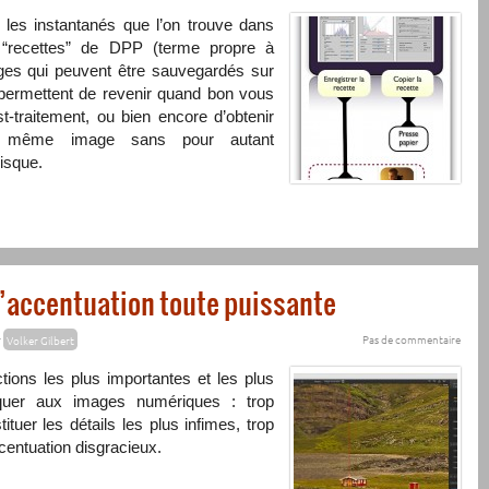
 les instantanés que l’on trouve dans
 “recettes” de
DPP
(terme propre à
es qui peuvent être sauvegardés sur
permettent de revenir quand bon vous
-traitement, ou bien encore d’obtenir
’une même image sans pour autant
isque.
 l’accentuation toute puissante
r
Volker Gilbert
Pas de commentaire
tions les plus importantes et les plus
iquer aux images numériques : trop
tituer les détails les plus infimes, trop
ccentuation disgracieux.