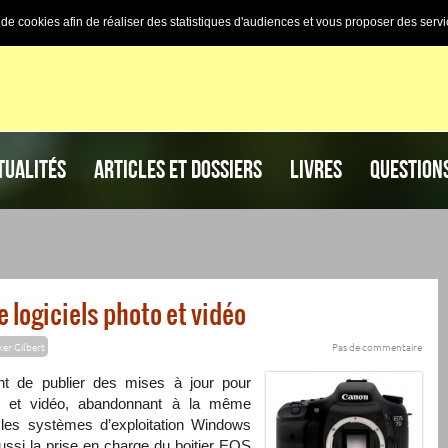
n de cookies afin de réaliser des statistiques d'audiences et vous proposer des servi
TUALITÉS
ARTICLES ET DOSSIERS
LIVRES
QUESTION
e logiciels photo et vidéo
ker Gilbert
Pas de commentaire
nt de publier des mises à jour pour
to et vidéo, abandonnant à la même
 les systèmes d’exploitation Windows
si la prise en charge du boitier EOS