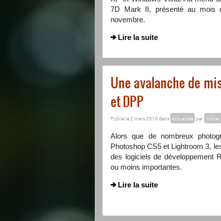
7D Mark II, présenté au mois d
novembre.
Lire la suite
Une avalanche de mise
et DPP
Publié le 2 mars 2010 dans
Actualités
par
Volker 
Alors que de nombreux photogr
Photoshop CS5 et Lightroom 3, les
des logiciels de développement
ou moins importantes.
Lire la suite