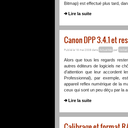
Bitmap) est effectué plus tard, dans
Lire la suite
Canon DPP 3.4.1 et re
Publié le 18 mai 2008 dans
Actualités
par
Volker 
Alors que tous les regards resten
autres éditeurs de logiciels ne c
d’attention que leur accordent 
Professionnal), par exemple, es
appareil reflex numérique de la m
ceux qui sont un peu déçu par la 
Lire la suite
Calibrage et format 