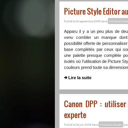
Picture Style Editor 
Publié le 24 septembre 2009 dans
Articles et doss
Apparu il y a un peu plus de deu
venu combler un manque dont s
possibilité offerte de personnaliser
base complétés par ceux qui sont
une palette presque complète pou
isolés où l’utilisation de Picture St
couleurs prend toute sa dimension
Lire la suite
Canon DPP : utiliser
experte
Publié le 26 juin 2009 dans
Articles et dossiers
pa