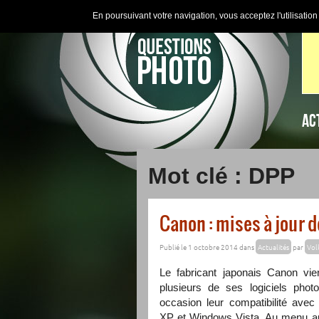
En poursuivant votre navigation, vous acceptez l'utilisatio
AC
Mot clé : DPP
Canon : mises à jour d
Publié le 1 octobre 2014 dans
Actualités
par
Vol
Le fabricant japonais Canon vie
plusieurs de ses logiciels pho
occasion leur compatibilité avec
XP et Windows Vista. Au menu aus