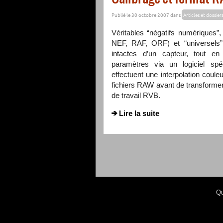
Publié le 30 octobre 2007 dans
Articles et dossier
Véritables “négatifs numériques”
NEF
,
RAF
,
ORF
) et “universels”
intactes d’un capteur, tout en 
paramètres via un logiciel spéc
effectuent une interpolation couleu
fichiers
RAW
avant de transformer
de travail
RVB
.
Lire la suite
Qu