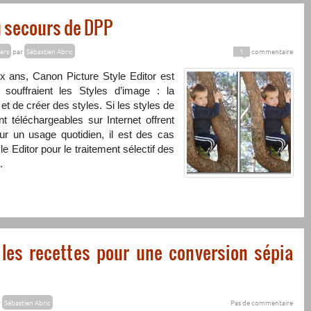
au secours de DPP
iers
par
Sébastien Abric
1
commentaire
x ans, Canon Picture Style Editor est
ouffraient les Styles d’image : la
 et de créer des styles. Si les styles de
 téléchargeables sur Internet offrent
r un usage quotidien, il est des cas
yle Editor pour le traitement sélectif des
.
 les recettes pour une conversion sépia
r
Sébastien Abric
Pas de commentaire