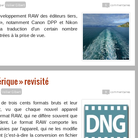
par
Volker Gilbert
5
commentaires
développement
RAW
des éditeurs tiers,
res », notamment Canon
DPP
et Nikon
a traduction d’un certain nombre
trées à la prise de vue.
rique » revisité
r
Volker Gilbert
9
commentaires
e trois cents formats bruts et leur
, vu que chaque nouvel appareil
ormat
RAW
, qui ne diffère souvent que
dent. Le format
RAW
comporte les
isies par l’appareil, qui ne les modifie
(c’est-à-dire la conversion en fichier