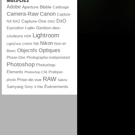
Adobe
Aperture
Bibble
Calibrage
Camera-Raw
Canon
Capture-
DxO
Capture-One
NX-NX2
DNG
Gestion-des-
Exposition
Fujifilm
Lightroom
couleurs
HDR
Nikon
Livres
Nik
Noir-et-
LightZone
Optiques
Objectifs
Blanc
Phase-One
Photographe-indépendant
Photoshop
Photoshop-
Elements
Pratique-
Photoshop CS6
RAW
Prise-de-vue
photo
Salons
Événements
Samyang
Sony
X-Rite