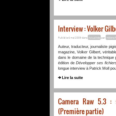
Interview : Volker Gil
Publié le 6 mai 2009 dans
Actualités
par
Hélène 
Auteur, traducteur, journaliste pi
magazine, Volker Gilbert, véritab
dans le domaine de la technique p
édition de
Développer ses fichie
longue interview à Patrick Moll pou
Lire la suite
Camera Raw 5.3 : s
(Première partie)