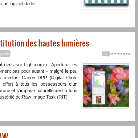
 un logiciel dédié.
stitution des hautes lumières
Gilbert
3
commentaires
t rivés sur Lightroom et Aperture, les
hôment pas pour autant – malgré le peu
les médias. Canon
DPP
(Digital Photo
t offert à tous les possesseurs d’un
arque et s’impose naturellement à tous
austérité de Raw Image Task (
RIT
).
RAW