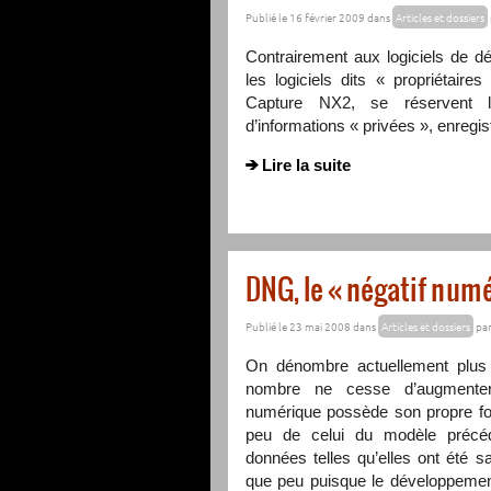
Publié le 16 février 2009 dans
Articles et dossiers
Contrairement aux logiciels de 
les logiciels dits « propriétai
Capture NX2, se réservent l
d’informations « privées », enregis
Lire la suite
DNG, le « négatif numé
Publié le 23 mai 2008 dans
Articles et dossiers
pa
On dénombre actuellement plus d
nombre ne cesse d’augmenter
numérique possède son propre f
peu de celui du modèle précé
données telles qu’elles ont été sa
que peu puisque le développement 