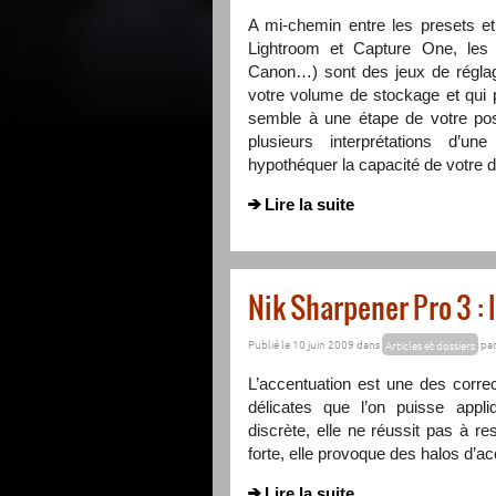
A mi-chemin entre les presets et
Lightroom et Capture One, les
Canon…) sont des jeux de réglag
votre volume de stockage et qui 
semble à une étape de votre post
plusieurs interprétations d
hypothéquer la capacité de votre d
Lire la suite
Nik Sharpener Pro 3 :
Publié le 10 juin 2009 dans
Articles et dossiers
pa
L’accentuation est une des correc
délicates que l’on puisse appl
discrète, elle ne réussit pas à res
forte, elle provoque des halos d’a
Lire la suite