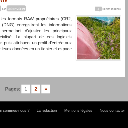
s
par
Volker Gilbert
3
commentaires
, les formats
RAW
propriétaires (CR2,
 (
DNG
) enregistrent les informations
permettant d’ajuster les principaux
ialisé. La plupart de ces logiciels
r, puis attribuent un profil d’entrée aux
 leurs données en un fichier et espace
Pages:
1
2
»
i sommes-nous ?
La rédaction
Mentions légales
Nous contacter