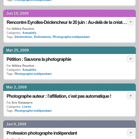
Tags:
Photographe-indépendant
Jun 19, 2009
Rencontre Eyrolles-Déclencheur le 20 juin : Au-delà de la création, comment vendre ses photos ?
Par
Hélène Pouchot
Catégories:
Actualités
Tags:
Déclencheur
,
Événements
,
Photographe-indépendant
Mar 25, 2009
Pétition : Sauvons la photographie
Par
Hélène Pouchot
Catégories:
Actualités
Tags:
Photographe-indépendant
Mar 2, 2009
Photographe auteur : l’affiliation, c’est pas automatique !
Par
Eric Delamarre
Catégories:
Livres
Tags:
Photographe-indépendant
Jan 9, 2009
Profession photographe indépendant