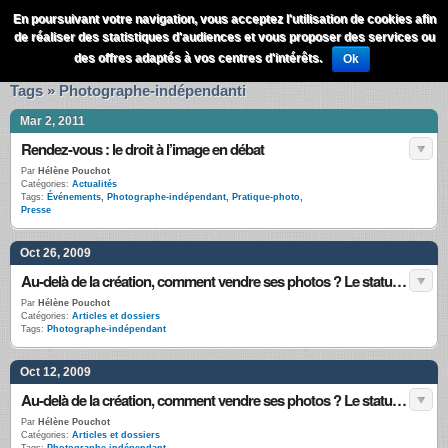
QuestionsPhoto
En poursuivant votre navigation, vous acceptez l'utilisation de cookies afin
Menu
de réaliser des statistiques d'audiences et vous proposer des services ou
Recherche
des offres adaptés à vos centres d'intérêts.
Ok
Tags » Photographe-indépendanti
Mar 2, 2011
Rendez-vous : le droit à l’image en débat
Par
Hélène Pouchot
Catégories:
Actualités
Tags:
Événements
,
Photographe-indépendant
,
Pratique-photo
,
Presse
Oct 26, 2009
Au-delà de la création, comment vendre ses photos ? Le statut de photographe (deuxième partie)
Par
Hélène Pouchot
Catégories:
Articles et dossiers
Tags:
Photographe-indépendant
Oct 12, 2009
Au-delà de la création, comment vendre ses photos ? Le statut de photographe (première partie)
Par
Hélène Pouchot
Catégories:
Articles et dossiers