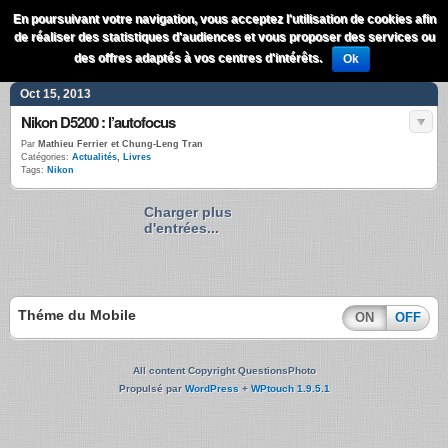
QuestionsPhoto
En poursuivant votre navigation, vous acceptez l'utilisation de cookies afin
Menu
de réaliser des statistiques d'audiences et vous proposer des services ou
Recherche
des offres adaptés à vos centres d'intérêts.
Ok
Oct 15, 2013
Nikon D5200 : l’autofocus
Par
Mathieu Ferrier et Chung-Leng Tran
Catégories:
Actualités
,
Livres
Tags:
Nikon
Charger plus
d'entrées...
Théme du Mobile
ON
OFF
All content Copyright QuestionsPhoto
Propulsé par
WordPress
+
WPtouch 1.9.5.1