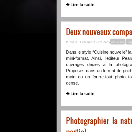
Lire la suite
Deux nouveaux compa
Publié le 31 décembre 2011 dans
Actualités
Livr
Dans le style “Cuisine nouvelle” la
mini-format. Ainsi, l’éditeur Pe
ouvrages dédiés à la photogra
Proposés dans un format de poche
main ou un fourre-tout photo t
dense.
Lire la suite
Photographier la nat
partie)