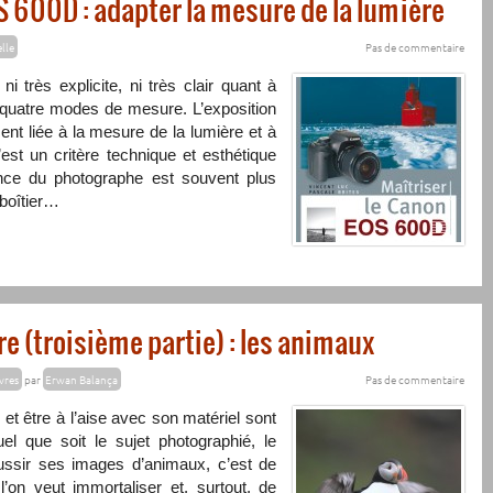
S 600D : adapter la mesure de la lumière
lle
Pas de commentaire
 très explicite, ni très clair quant à
s quatre modes de mesure. L’exposition
ent liée à la mesure de la lumière et à
 c’est un critère technique et esthétique
ence du photographe est souvent plus
boîtier…
e (troisième partie) : les animaux
vres
par
Erwan Balança
Pas de commentaire
 et être à l’aise avec son matériel sont
el que soit le sujet photographié, le
éussir ses images d’animaux, c’est de
’on veut immortaliser et, surtout, de