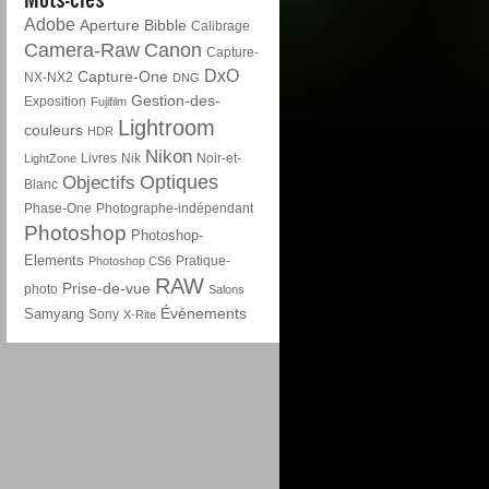
Adobe
Aperture
Bibble
Calibrage
Camera-Raw
Canon
Capture-
DxO
Capture-One
NX-NX2
DNG
Gestion-des-
Exposition
Fujifilm
Lightroom
couleurs
HDR
Nikon
Livres
Nik
Noir-et-
LightZone
Optiques
Objectifs
Blanc
Phase-One
Photographe-indépendant
Photoshop
Photoshop-
Elements
Pratique-
Photoshop CS6
RAW
Prise-de-vue
photo
Salons
Événements
Samyang
Sony
X-Rite