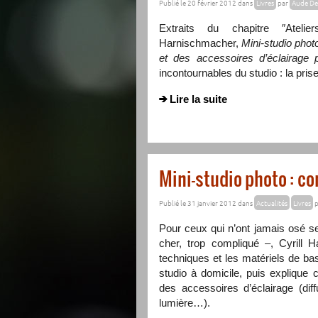
Publié le 20 février 2012 dans
Livres
par
Aude De
Extraits du chapitre ″Atelie
Harnischmacher,
Mini-studio photo
et des accessoires d’éclairage 
incontournables du studio : la pris
Lire la suite
Mini-studio photo : c
Publié le 31 janvier 2012 dans
Actualités
Livres
p
Pour ceux qui n’ont jamais osé se
cher, trop compliqué –, Cyrill 
techniques et les matériels de ba
studio à domicile, puis explique 
des accessoires d’éclairage (diff
lumière…).