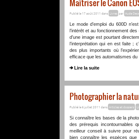
Maîtriser le Canon EO
Publié le 17 août 2011 dans
Livres
par
Aude Dece
Le mode d’emploi du 600D n’est ni
l’intérêt et au fonctionnement de
d’une image est pourtant directem
l’interprétation qui en est faite ;
des plus importants où l’expéri
efficace que les automatismes du 
Lire la suite
Photographier la natur
Publié le 6 juillet 2011 dans
Articles et dossiers
Li
Si connaître les bases de la photo
des prérequis incontournables qu
meilleur conseil à suivre pour r
bien connaître les espèces que l