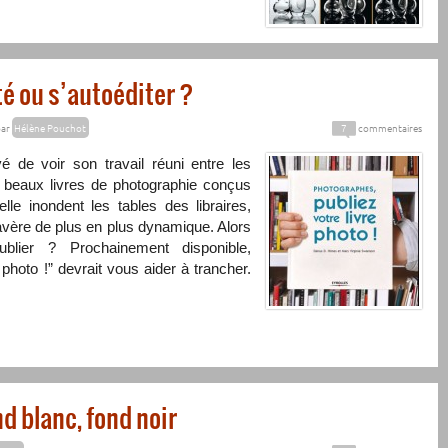
té ou s’autoéditer ?
ar
Hélène Pouchot
7
commentaires
 de voir son travail réuni entre les
s beaux livres de photographie conçus
nelle inondent les tables des libraires,
s’avère de plus en plus dynamique. Alors
ublier ? Prochainement disponible,
 photo !” devrait vous aider à trancher.
nd blanc, fond noir