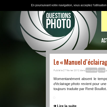
En poursuivant votre navigation, vous acceptez l'utilisatio
AC
Le « Manuel d’éclaira
Publié le 27 février 2012 dans
Actualités
Livres
p
Momentanément absent le temps 
d‘éclairage photo
revient pour une
toujours traduite par René Bouillot.
Lire la suite