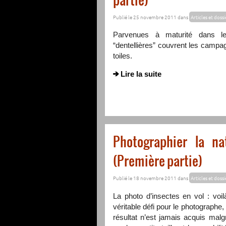
Publié le 25 novembre 2011 dans
Articles et dossi
Parvenues à maturité dans le
“dentellières” couvrent les campa
toiles.
Lire la suite
Photographier la na
(Première partie)
Publié le 18 novembre 2011 dans
Articles et dossi
La photo d’insectes en vol : voil
véritable défi pour le photographe,
résultat n’est jamais acquis malg