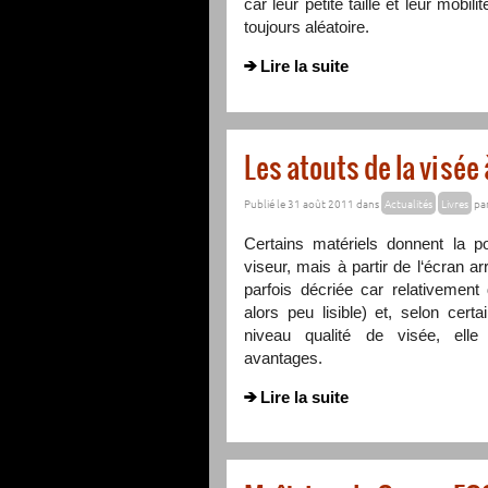
car leur petite taille et leur mobi
toujours aléatoire.
Lire la suite
Les atouts de la visée 
Publié le 31 août 2011 dans
Actualités
Livres
pa
Certains matériels donnent la po
viseur, mais à partir de l‘écran arr
parfois décriée car relativement d
alors peu lisible) et, selon cer
niveau qualité de visée, ell
avantages.
Lire la suite