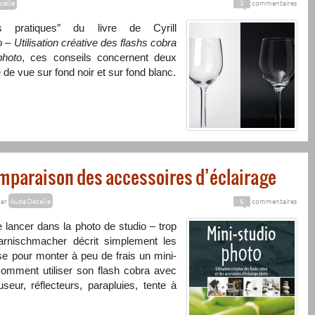
celle
3
commentaires
rs pratiques″ du livre de Cyrill
 – Utilisation créative des flashs cobra
photo
, ces conseils concernent deux
e de vue sur fond noir et sur fond blanc.
omparaison des accessoires d’éclairage
ar
Aude Decelle
6
commentaires
 lancer dans la photo de studio – trop
Harnischmacher décrit simplement les
se pour monter à peu de frais un mini-
comment utiliser son flash cobra avec
useur, réflecteurs, parapluies, tente à