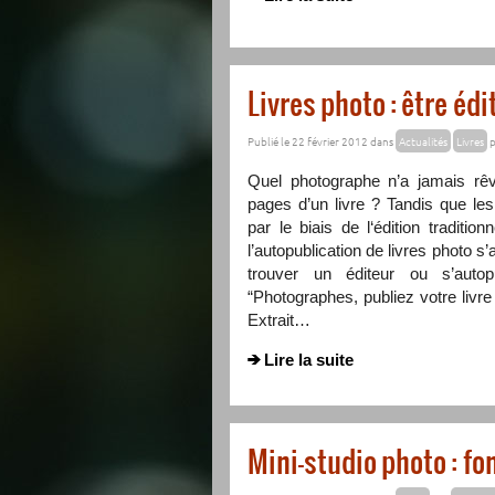
Livres photo : être édi
Publié le 22 février 2012 dans
Actualités
Livres
p
Quel photographe n’a jamais rêvé
pages d’un livre ? Tandis que le
par le biais de l‘édition tradition
l’autopublication de livres photo 
trouver un éditeur ou s’autop
“Photographes, publiez votre livre
Extrait…
Lire la suite
Mini-studio photo : fo