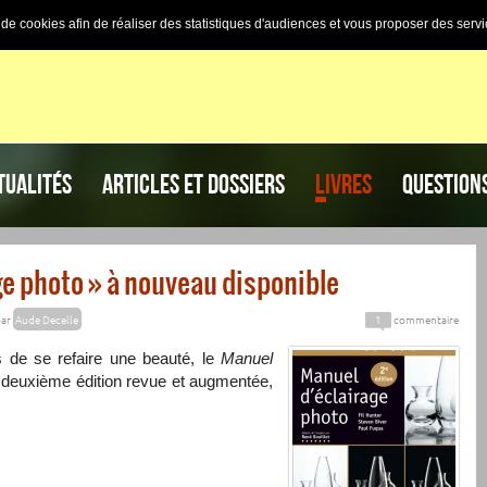
n de cookies afin de réaliser des statistiques d'audiences et vous proposer des servi
TUALITÉS
ARTICLES ET DOSSIERS
LIVRES
QUESTION
ge photo » à nouveau disponible
ar
Aude Decelle
1
commentaire
de se refaire une beauté, le
Manuel
 deuxième édition revue et augmentée,