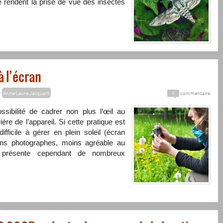
lité rendent la prise de vue des insectes
à l’écran
r
Anne-Laure Jacquart
1
commentaire
ssibilité de cadrer non plus l‘œil au
ière de l’appareil. Si cette pratique est
ifficile à gérer en plein soleil (écran
tains photographes, moins agréable au
e présente cependant de nombreux