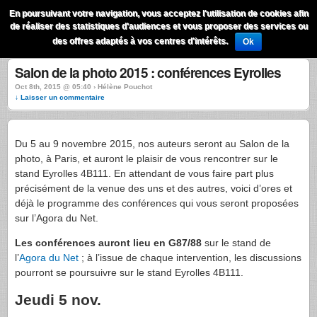
QuestionsPhoto
En poursuivant votre navigation, vous acceptez l'utilisation de cookies afin
Menu
de réaliser des statistiques d'audiences et vous proposer des services ou
Recherche
des offres adaptés à vos centres d'intérêts.
Ok
Salon de la photo 2015 : conférences Eyrolles
Oct 8th, 2015 @ 05:40 › Hélène Pouchot
↓ Laisser un commentaire
Du 5 au 9 novembre 2015, nos auteurs seront au Salon de la
photo, à Paris, et auront le plaisir de vous rencontrer sur le
stand Eyrolles 4B111. En attendant de vous faire part plus
précisément de la venue des uns et des autres, voici d’ores et
déjà le programme des conférences qui vous seront proposées
sur l’Agora du Net.
Les conférences auront lieu en G87/88
sur le stand de
l’
Agora du Net
; à l’issue de chaque intervention, les discussions
pourront se poursuivre sur le stand Eyrolles 4B111.
Jeudi 5 nov.