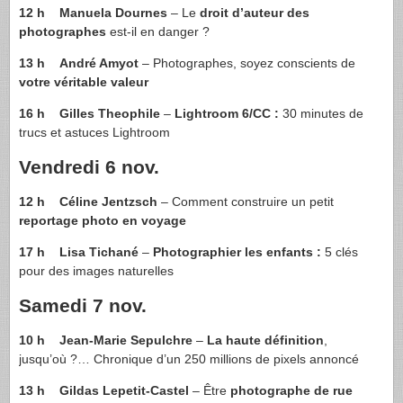
12 h
Manuela Dournes
– Le
droit d’auteur des
photographes
est-il en danger ?
13 h
André Amyot
– Photographes, soyez conscients de
votre véritable valeur
16 h
Gilles Theophile
–
Lightroom 6/CC :
30 minutes de
trucs et astuces Lightroom
Vendredi 6 nov.
12 h
Céline Jentzsch
– Comment construire un petit
reportage photo en voyage
17 h
Lisa Tichané
–
Photographier les enfants :
5 clés
pour des images naturelles
Samedi 7 nov.
10 h
Jean-Marie Sepulchre
–
La haute définition
,
jusqu’où ?… Chronique d’un 250 millions de pixels annoncé
13 h
Gildas Lepetit-Castel
– Être
photographe de rue