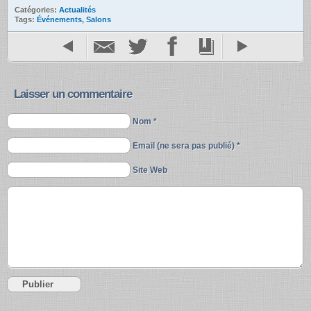
Catégories:
Actualités
Tags:
Événements
,
Salons
Laisser un commentaire
Nom *
Email (ne sera pas publié) *
Site Web