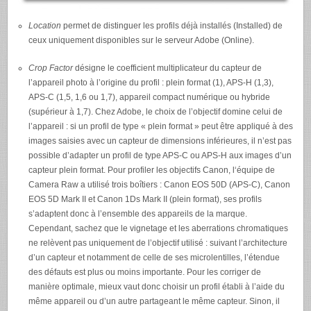
Location
permet de distinguer les profils déjà installés (Installed) de
ceux uniquement disponibles sur le serveur Adobe (Online).
Crop Factor
désigne le coefficient multiplicateur du capteur de
l’appareil photo à l’origine du profil : plein format (1),
APS-H
(1,3),
APS-C
(1,5, 1,6 ou 1,7), appareil compact numérique ou hybride
(supérieur à 1,7). Chez Adobe, le choix de l’objectif domine celui de
l’appareil : si un profil de type « plein format » peut être appliqué à des
images saisies avec un capteur de dimensions inférieures, il n’est pas
possible d’adapter un profil de type
APS-C
ou
APS-H
aux images d’un
capteur plein format. Pour profiler les objectifs Canon, l‘équipe de
Camera Raw a utilisé trois boîtiers : Canon
EOS
50D (
APS-C
), Canon
EOS
5D Mark II et Canon 1Ds Mark II (plein format), ses profils
s’adaptent donc à l’ensemble des appareils de la marque.
Cependant, sachez que le vignetage et les aberrations chromatiques
ne relèvent pas uniquement de l’objectif utilisé : suivant l’architecture
d’un capteur et notamment de celle de ses microlentilles, l’étendue
des défauts est plus ou moins importante. Pour les corriger de
manière optimale, mieux vaut donc choisir un profil établi à l’aide du
même appareil ou d’un autre partageant le même capteur. Sinon, il