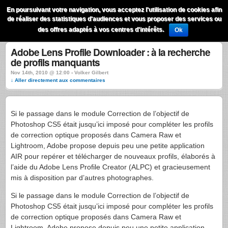
QuestionsPhoto
En poursuivant votre navigation, vous acceptez l'utilisation de cookies afin
Menu
de réaliser des statistiques d'audiences et vous proposer des services ou
Recherche
des offres adaptés à vos centres d'intérêts.
Ok
Adobe Lens Profile Downloader : à la recherche
de profils manquants
Nov 14th, 2010 @ 12:00 › Volker Gilbert
↓ Aller directement aux commentaires
Si le passage dans le module Correction de l’objectif de
Photoshop CS5 était jusqu’ici imposé pour compléter les profils
de correction optique proposés dans Camera Raw et
Lightroom, Adobe propose depuis peu une petite application
AIR
pour repérer et télécharger de nouveaux profils, élaborés à
l’aide du Adobe Lens Profile Creator (
ALPC
) et gracieusement
mis à disposition par d’autres photographes.
Si le passage dans le module Correction de l’objectif de
Photoshop CS5 était jusqu’ici imposé pour compléter les profils
de correction optique proposés dans Camera Raw et
Lightroom, Adobe propose depuis peu une petite application