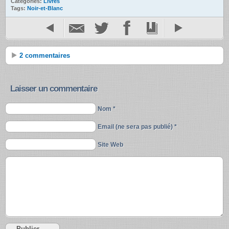
Catégories:
Livres
Tags:
Noir-et-Blanc
2 commentaires
Laisser un commentaire
Nom *
Email (ne sera pas publié) *
Site Web