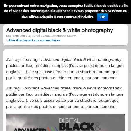
QuestionsPhoto
En poursuivant votre navigation, vous acceptez l'utilisation de cookies afin
Menu
de réaliser des statistiques d'audiences et vous proposer des services ou
Recherche
des offres adaptés à vos centres d'intérêts.
Ok
Advanced digital black & white photography
Dec 12th, 2007 @ 12:00 › Jean-Christophe Courte
↓ Aller directement aux commentaires
J’ai reçu l’ouvrage
Advanced digital black & white photography
,
publié par Ilex, un éditeur anglais (l’ouvrage est donc en langue
anglaise…). Je suis assez épaté par sa structure, autant que
par la qualité des photos et, bien entendu, par son contenu.
J’ai reçu l’ouvrage
Advanced digital black & white photography
,
publié par Ilex, un éditeur anglais (l’ouvrage est donc en langue
anglaise…). Je suis assez épaté par sa structure, autant que
par la qualité des photos et, bien entendu, par son contenu.