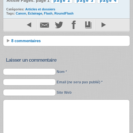
Article Pages: page 1
page 2
page 3
page 4
Catégories:
Articles et dossiers
Tags:
Canon
,
Eclairage
,
Flash
,
RoundFlash
8 commentaires
Laisser un commentaire
Nom *
Email (ne sera pas publié) *
Site Web