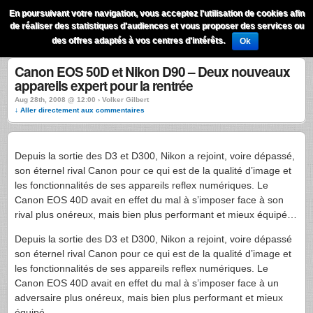
QuestionsPhoto
En poursuivant votre navigation, vous acceptez l'utilisation de cookies afin
Menu
de réaliser des statistiques d'audiences et vous proposer des services ou
Recherche
des offres adaptés à vos centres d'intérêts.
Ok
Canon EOS 50D et Nikon D90 – Deux nouveaux
appareils expert pour la rentrée
Aug 28th, 2008 @ 12:00 › Volker Gilbert
↓ Aller directement aux commentaires
Depuis la sortie des D3 et D300, Nikon a rejoint, voire dépassé,
son éternel rival Canon pour ce qui est de la qualité d’image et
les fonctionnalités de ses appareils reflex numériques. Le
Canon
EOS
40D avait en effet du mal à s’imposer face à son
rival plus onéreux, mais bien plus performant et mieux équipé…
Depuis la sortie des D3 et D300, Nikon a rejoint, voire dépassé
son éternel rival Canon pour ce qui est de la qualité d’image et
les fonctionnalités de ses appareils reflex numériques. Le
Canon
EOS
40D avait en effet du mal à s’imposer face à un
adversaire plus onéreux, mais bien plus performant et mieux
équipé.