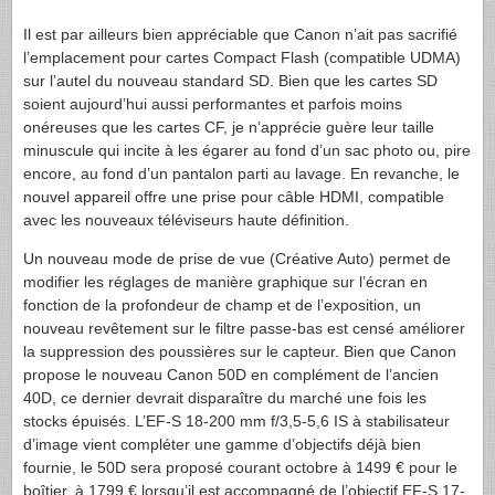
Il est par ailleurs bien appréciable que Canon n’ait pas sacrifié
l’emplacement pour cartes Compact Flash (compatible
UDMA
)
sur l’autel du nouveau standard SD. Bien que les cartes SD
soient aujourd’hui aussi performantes et parfois moins
onéreuses que les cartes CF, je n’apprécie guère leur taille
minuscule qui incite à les égarer au fond d’un sac photo ou, pire
encore, au fond d’un pantalon parti au lavage. En revanche, le
nouvel appareil offre une prise pour câble
HDMI
, compatible
avec les nouveaux téléviseurs haute définition.
Un nouveau mode de prise de vue (Créative Auto) permet de
modifier les réglages de manière graphique sur l’écran en
fonction de la profondeur de champ et de l’exposition, un
nouveau revêtement sur le filtre passe-bas est censé améliorer
la suppression des poussières sur le capteur. Bien que Canon
propose le nouveau Canon 50D en complément de l’ancien
40D, ce dernier devrait disparaître du marché une fois les
stocks épuisés. L’
EF-S
18-200 mm f/3,5-5,6 IS à stabilisateur
d’image vient compléter une gamme d’objectifs déjà bien
fournie, le 50D sera proposé courant octobre à 1499 € pour le
boîtier, à 1799 € lorsqu’il est accompagné de l’objectif
EF-S
17-