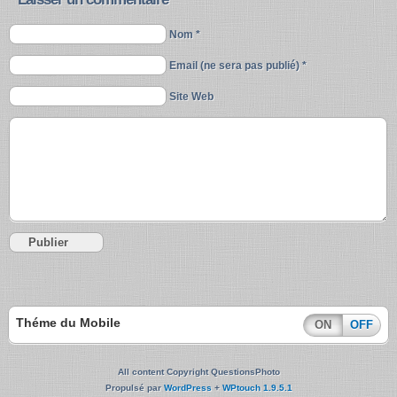
Nom *
Email (ne sera pas publié) *
Site Web
Théme du Mobile
ON
OFF
All content Copyright QuestionsPhoto
Propulsé par
WordPress
+
WPtouch 1.9.5.1