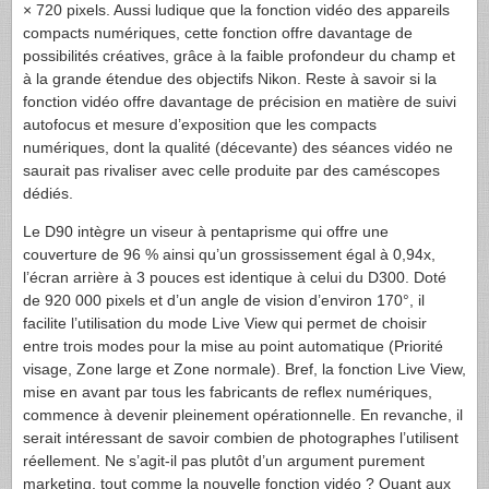
× 720 pixels. Aussi ludique que la fonction vidéo des appareils
compacts numériques, cette fonction offre davantage de
possibilités créatives, grâce à la faible profondeur du champ et
à la grande étendue des objectifs Nikon. Reste à savoir si la
fonction vidéo offre davantage de précision en matière de suivi
autofocus et mesure d’exposition que les compacts
numériques, dont la qualité (décevante) des séances vidéo ne
saurait pas rivaliser avec celle produite par des caméscopes
dédiés.
Le D90 intègre un viseur à pentaprisme qui offre une
couverture de 96 % ainsi qu’un grossissement égal à 0,94x,
l’écran arrière à 3 pouces est identique à celui du D300. Doté
de 920 000 pixels et d’un angle de vision d’environ 170°, il
facilite l’utilisation du mode Live View qui permet de choisir
entre trois modes pour la mise au point automatique (Priorité
visage, Zone large et Zone normale). Bref, la fonction Live View,
mise en avant par tous les fabricants de reflex numériques,
commence à devenir pleinement opérationnelle. En revanche, il
serait intéressant de savoir combien de photographes l’utilisent
réellement. Ne s’agit-il pas plutôt d’un argument purement
marketing, tout comme la nouvelle fonction vidéo ? Quant aux