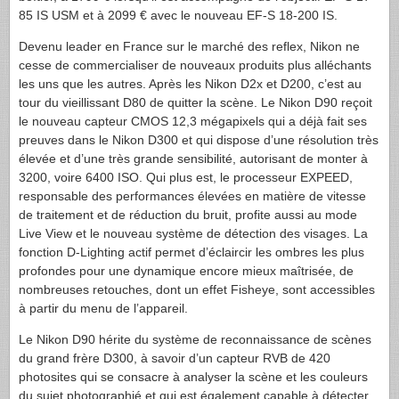
85 IS
USM
et à 2099 € avec le nouveau
EF-S
18-200 IS.
Devenu leader en France sur le marché des reflex, Nikon ne
cesse de commercialiser de nouveaux produits plus alléchants
les uns que les autres. Après les Nikon D2x et D200, c’est au
tour du vieillissant D80 de quitter la scène. Le Nikon D90 reçoit
le nouveau capteur
CMOS
12,3 mégapixels qui a déjà fait ses
preuves dans le Nikon D300 et qui dispose d’une résolution très
élevée et d’une très grande sensibilité, autorisant de monter à
3200, voire 6400
ISO
. Qui plus est, le processeur
EXPEED
,
responsable des performances élevées en matière de vitesse
de traitement et de réduction du bruit, profite aussi au mode
Live View et le nouveau système de détection des visages. La
fonction D-Lighting actif permet d’éclaircir les ombres les plus
profondes pour une dynamique encore mieux maîtrisée, de
nombreuses retouches, dont un effet Fisheye, sont accessibles
à partir du menu de l’appareil.
Le Nikon D90 hérite du système de reconnaissance de scènes
du grand frère D300, à savoir d’un capteur
RVB
de 420
photosites qui se consacre à analyser la scène et les couleurs
du sujet photographié et qui est également capable à détecter