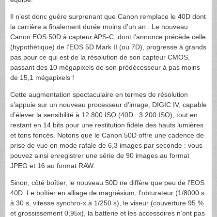
Il n’est donc guère surprenant que Canon remplace le 40D dont
la carrière a finalement durée moins d’un an . Le nouveau
Canon
EOS
50D à capteur
APS-C
, dont l’annonce précède celle
(hypothétique) de l’
EOS
5D Mark II (ou 7D), progresse à grands
pas pour ce qui est de la résolution de son capteur
CMOS
,
passant des 10 mégapixels de son prédécesseur à pas moins
de 15,1 mégapixels !
Cette augmentation spectaculaire en termes de résolution
s’appuie sur un nouveau processeur d’image,
DIGIC
IV, capable
d’élever la sensibilité à 12 800
ISO
(40D : 3 200
ISO
), tout en
restant en 14 bits pour une restitution fidèle des hauts lumières
et tons foncés. Notons que le Canon 50D offre une cadence de
prise de vue en mode rafale de 6,3 images par seconde : vous
pouvez ainsi enregistrer une série de 90 images au format
JPEG
et 16 au format
RAW
.
Sinon, côté boîtier, le nouveau 50D ne diffère que peu de l’
EOS
40D. Le boîtier en alliage de magnésium, l’obturateur (1/8000 s
à 30 s, vitesse synchro-x à 1/250 s), le viseur (couverture 95 %
et grossissement 0,95x), la batterie et les accessoires n’ont pas