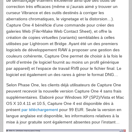
de dématriçage vraiment excellente ainsi que des outils de
correction très efficaces (même si j’aurais aimé y trouver un
curseur Vibrance et des outils destinés à corriger les
aberrations chromatiques, le vignetage et la distorsion…).
Capture One 4 bénéficie d’une commande pour créer des
galeries Web (File>Make Web Contact Sheet), et offre la
création de copies virtuelles (variants) semblables à celles
utilisées par Lightroom et Bridge. Ayant été un des premiers
logiciels de développement
RAW
à proposer une gestion des
couleurs cohérente, Capture One permet de choisir à la fois le
profil d’entrée (le logiciel fournit au moins un profil générique
par appareil) et l’espace de travail
RVB
pour le fichier final. Le
logiciel est également un des rares à gérer le format DNG…
Selon Phase One, les clients déjà utilisateurs de Capture One
peuvent recevoir la nouvelle version Capture One 4 sans frais
supplémentaires. Elaboré pour Windows XP (SP2)/Vista et Mac
OS X 10.4.11 et 10.5, Capture One 4 est disponible dès à
présent
par téléchargement
pour 99
EUR
. Seule la version en
langue anglaise est disponible, les informations relatives à la
mise à jour gratuite sont également absentes pour l’instant…