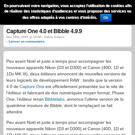
QuestionsPhoto
En poursuivant votre navigation, vous acceptez l'utilisation de cookies afin
Menu
de réaliser des statistiques d'audiences et vous proposer des services ou
Recherche
des offres adaptés à vos centres d'intérêts.
Ok
Capture One 4.0 et Bibble 4.9.9
Dec 19th, 2007 @ 12:00 › Volker Gilbert
↓ Laisser un commentaire
Peu avant Noël et juste à temps pour accompagner les
nouveaux appareils Nikon (D3 et D300) et Canon (40D, 1D et
1Ds MK
III
), deux éditeurs annoncent de nouvelles versions de
leurs logiciels de développement
RAW
: tandis que la version
4.0 de
Capture One
est officiellement présentée sur le site de
l’éditeur et fabricant de dos numériques moyen format, Phase
One, l’éditeur texan
Bibblelabs
, annonce l’ultime version de la
quatrième mouture de Bibble, dont le remplaçant se fait
attendre.
Peu avant Noël et juste à temps pour accompagner les
nouveaux appareils Nikon (D3 et D300) et Canon (40D, 1D et