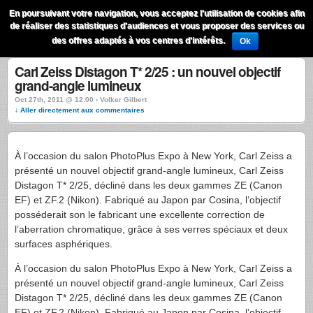
QuestionsPhoto
En poursuivant votre navigation, vous acceptez l'utilisation de cookies afin
Menu
de réaliser des statistiques d'audiences et vous proposer des services ou
Recherche
des offres adaptés à vos centres d'intérêts.
Ok
Carl Zeiss Distagon T* 2/25 : un nouvel objectif
grand-angle lumineux
Oct 27th, 2011 @ 12:00 › Volker Gilbert
↓ Aller directement aux commentaires
À l’occasion du salon PhotoPlus Expo à New York, Carl Zeiss a
présenté un nouvel objectif grand-angle lumineux, Carl Zeiss
Distagon T* 2/25, décliné dans les deux gammes ZE (Canon
EF) et ZF.2 (Nikon). Fabriqué au Japon par Cosina, l’objectif
posséderait son le fabricant une excellente correction de
l’aberration chromatique, grâce à ses verres spéciaux et deux
surfaces asphériques.
À l’occasion du salon PhotoPlus Expo à New York, Carl Zeiss a
présenté un nouvel objectif grand-angle lumineux, Carl Zeiss
Distagon T* 2/25, décliné dans les deux gammes ZE (Canon
EF) et ZF.2 (Nikon). Fabriqué au Japon par Cosina, l’objectif