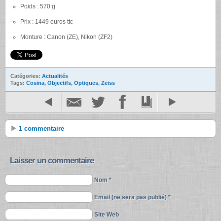
Poids : 570 g
Prix : 1449 euros ttc
Monture : Canon (ZE), Nikon (ZF2)
Catégories:
Actualités
Tags:
Cosina
,
Objectifs
,
Optiques
,
Zeiss
1 commentaire
Laisser un commentaire
Nom *
Email (ne sera pas publié) *
Site Web