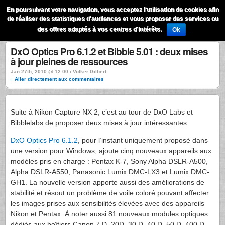
QuestionsPhoto
En poursuivant votre navigation, vous acceptez l'utilisation de cookies afin
Menu
de réaliser des statistiques d'audiences et vous proposer des services ou
Recherche
des offres adaptés à vos centres d'intérêts.
Ok
DxO Optics Pro 6.1.2 et Bibble 5.01 : deux mises
à jour pleines de ressources
Jan 27th, 2010 @ 12:00 › Volker Gilbert
↓ Aller directement aux commentaires
Suite à Nikon Capture NX 2, c’est au tour de DxO Labs et
Bibblelabs de proposer deux mises à jour intéressantes.
DxO Optics Pro 6.1.2
, pour l’instant uniquement proposé dans
une version pour Windows, ajoute cinq nouveaux appareils aux
modèles pris en charge : Pentax K-7, Sony Alpha DSLR-A500,
Alpha DSLR-A550, Panasonic Lumix DMC-LX3 et Lumix DMC-
GH1. La nouvelle version apporte aussi des améliorations de
stabilité et résout un problème de voile coloré pouvant affecter
les images prises aux sensibilités élevées avec des appareils
Nikon et Pentax. À noter aussi 81 nouveaux modules optiques
dédiés aux boîtiers Canon 7 D, 20D, 30 D, 40 D, 50 D, 400 D,