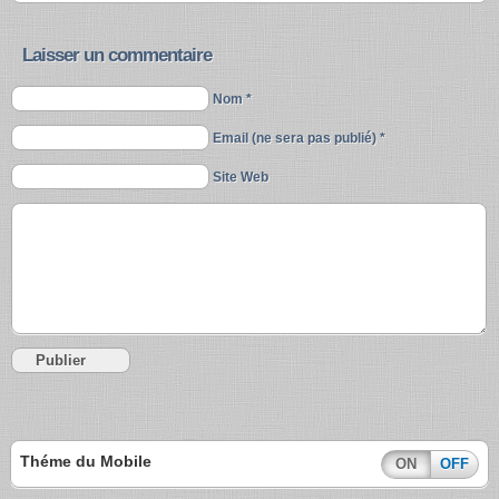
Laisser un commentaire
Nom *
Email (ne sera pas publié) *
Site Web
Théme du Mobile
ON
OFF