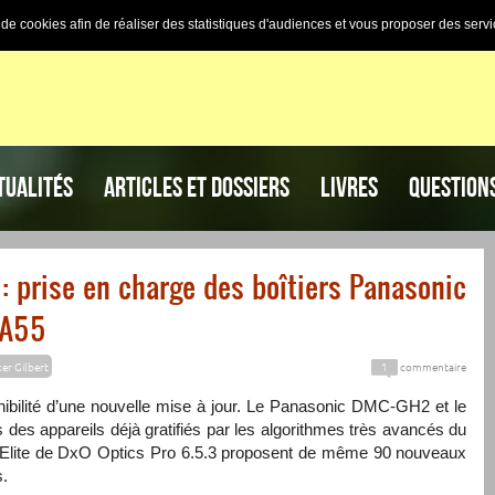
n de cookies afin de réaliser des statistiques d'audiences et vous proposer des servi
TUALITÉS
ARTICLES ET DOSSIERS
LIVRES
QUESTION
: prise en charge des boîtiers Panasonic
-A55
er Gilbert
1
commentaire
ibilité d’une nouvelle mise à jour. Le Panasonic DMC-GH2 et le
 des appareils déjà gratifiés par les algorithmes très avancés du
et Elite de DxO Optics Pro 6.5.3 proposent de même 90 nouveaux
.