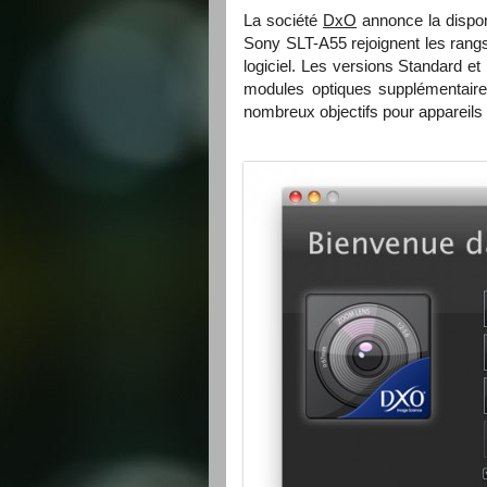
La société
DxO
annonce la dispon
Sony SLT-A55 rejoignent les rangs
logiciel. Les versions Standard 
modules optiques supplémentaire
nombreux objectifs pour appareils