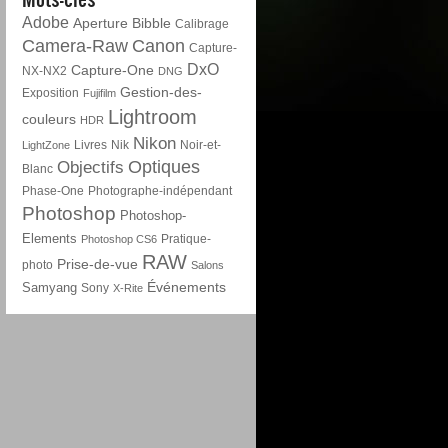
Adobe
Aperture
Bibble
Calibrage
Camera-Raw
Canon
Capture-
DxO
Capture-One
NX-NX2
DNG
Gestion-des-
Exposition
Fujifilm
Lightroom
couleurs
HDR
Nikon
Livres
Nik
Noir-et-
LightZone
Optiques
Objectifs
Blanc
Phase-One
Photographe-indépendant
Photoshop
Photoshop-
Elements
Pratique-
Photoshop CS6
RAW
Prise-de-vue
photo
Salons
Événements
Samyang
Sony
X-Rite