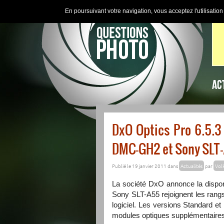
En poursuivant votre navigation, vous acceptez l'utilisatio
AC
DxO Optics Pro 6.5.3 
DMC-GH2 et Sony SLT
Publié le 19 janvier 2011 dans
Actualités
par
Volk
La société DxO annonce la dispon
Sony SLT-A55 rejoignent les rangs
logiciel. Les versions Standard 
modules optiques supplémentaires