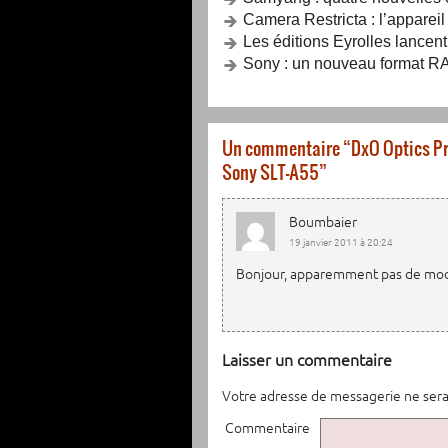
Camera Restricta : l’apparei
Les éditions Eyrolles lancent
Sony : un nouveau format RA
Un commentaire “
DxO Optics Pr
Sony SLT-A55
”
Boumbaier
19 janvier 2011 à 20:24
Bonjour, apparemment pas de mo
Laisser un commentaire
Votre adresse de messagerie ne sera
Commentaire