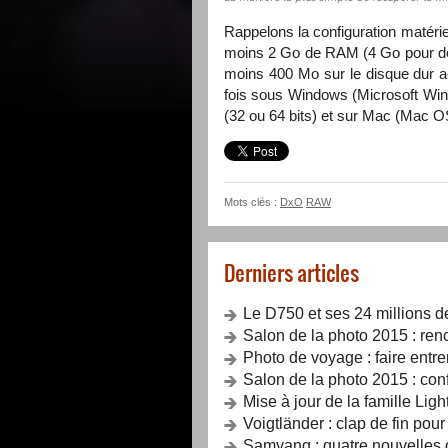
Rappelons la configuration matériel
moins 2 Go de
RAM
(4 Go pour 
moins 400 Mo sur le disque dur acc
fois sous Windows (Microsoft Win
(32 ou 64 bits) et sur Mac (Mac 
Mots clés :
DxO
RAW
Derniers articles
Le D750 et ses 24 millions d
Salon de la photo 2015 : renc
Photo de voyage : faire entrer
Salon de la photo 2015 : con
Mise à jour de la famille Lig
Voigtländer : clap de fin pou
Samyang : quatre nouvelles o