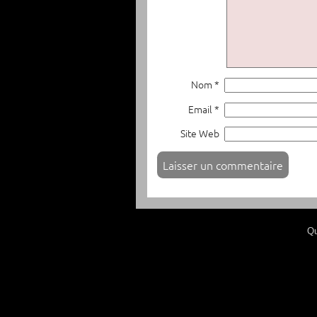
Nom *
Email *
Site Web
Qu