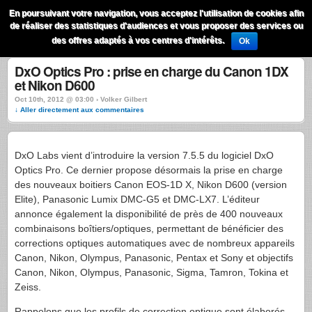
QuestionsPhoto
En poursuivant votre navigation, vous acceptez l'utilisation de cookies afin
Menu
de réaliser des statistiques d'audiences et vous proposer des services ou
Recherche
des offres adaptés à vos centres d'intérêts.
Ok
DxO Optics Pro : prise en charge du Canon 1DX
et Nikon D600
Oct 10th, 2012 @ 03:00 › Volker Gilbert
↓ Aller directement aux commentaires
DxO Labs vient d’introduire la version 7.5.5 du logiciel DxO
Optics Pro. Ce dernier propose désormais la prise en charge
des nouveaux boitiers Canon EOS-1D X, Nikon D600 (version
Elite), Panasonic Lumix DMC-G5 et DMC-LX7. L’éditeur
annonce également la disponibilité de près de 400 nouveaux
combinaisons boîtiers/optiques, permettant de bénéficier des
corrections optiques automatiques avec de nombreux appareils
Canon, Nikon, Olympus, Panasonic, Pentax et Sony et objectifs
Canon, Nikon, Olympus, Panasonic, Sigma, Tamron, Tokina et
Zeiss.
Rappelons que les profils de correction optique sont élaborés