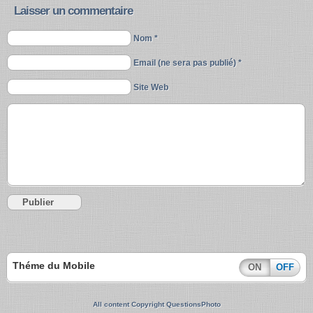
Laisser un commentaire
Nom *
Email (ne sera pas publié) *
Site Web
Théme du Mobile
ON
OFF
All content Copyright QuestionsPhoto