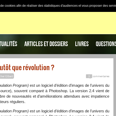
n de cookies afin de réaliser des statistiques d'audiences et vous proposer des servi
TUALITÉS
ARTICLES ET DOSSIERS
LIVRES
QUESTION
lutôt que révolution ?
lker Gilbert
3
commentaires
ulation Program)
est un logiciel d’édition d’images de l’univers du
pen source), souvent comparé à Photoshop. La version 2.4 vient de
mbre de nouveautés et d’améliorations attendues avec impatience
teurs réguliers.
ulation Program)
est un logiciel d’édition d’images de l’univers du