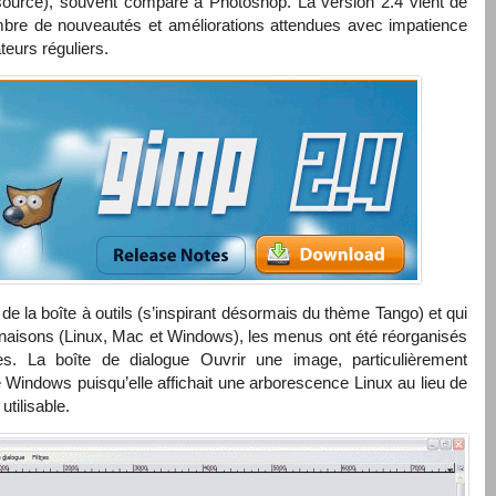
pen source), souvent comparé à Photoshop. La version 2.4 vient de
ombre de nouveautés et améliorations attendues avec impatience
teurs réguliers.
e la boîte à outils (s’inspirant désormais du thème Tango) et qui
clinaisons (Linux, Mac et Windows), les menus ont été réorganisés
ès. La boîte de dialogue Ouvrir une image, particulièrement
e Windows puisqu’elle affichait une arborescence Linux au lieu de
utilisable.