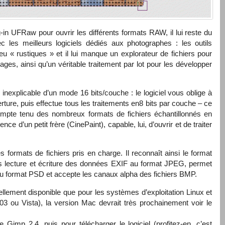
-in UFRaw pour ouvrir les différents formats
RAW
, il lui reste du
ec les meilleurs logiciels dédiés aux photographes : les outils
 « rustiques » et il lui manque un explorateur de fichiers pour
ages, ainsi qu’un véritable traitement par lot pour les développer
inexplicable d’un mode 16 bits/couche : le logiciel vous oblige à
verture, puis effectue tous les traitements en8 bits par couche – ce
ompte tenu des nombreux formats de fichiers échantillonnés en
nce d’un petit frère (CinePaint), capable, lui, d’ouvrir et de traiter
ormats de fichiers pris en charge. Il reconnaît ainsi le format
is lecture et écriture des données
EXIF
au format
JPEG
, permet
u format
PSD
et accepte les canaux alpha des fichiers
BMP
.
ellement disponible que pour les systèmes d’exploitation Linux et
 ou Vista), la version Mac devrait très prochainement voir le
Gimp 2.4, puis pour télécharger le logiciel (profitez-en, c’est