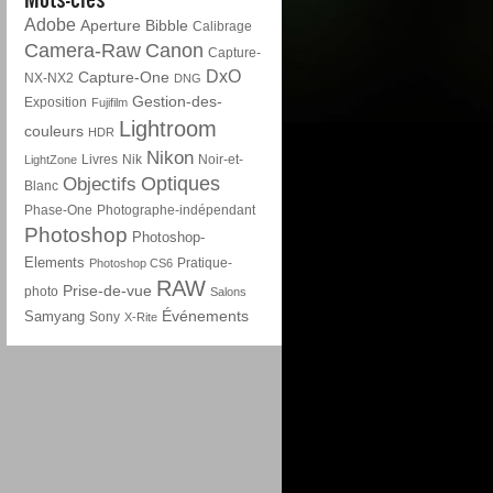
Adobe
Aperture
Bibble
Calibrage
Camera-Raw
Canon
Capture-
DxO
Capture-One
NX-NX2
DNG
Gestion-des-
Exposition
Fujifilm
Lightroom
couleurs
HDR
Nikon
Livres
Nik
Noir-et-
LightZone
Optiques
Objectifs
Blanc
Phase-One
Photographe-indépendant
Photoshop
Photoshop-
Elements
Pratique-
Photoshop CS6
RAW
Prise-de-vue
photo
Salons
Événements
Samyang
Sony
X-Rite