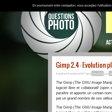
En poursuivant votre navigation, vous acceptez l'utilisatio
AC
Gimp 2.4 – Evolution p
Publié le 29 octobre 2007 dans
Actualités
par
Vo
The Gimp
(The
GNU
Image Manip
logiciel libre et collaboratif (o
paraître et apporte un certain no
par un grand nombre de ses utilisa
The Gimp
(The
GNU
Image Manip