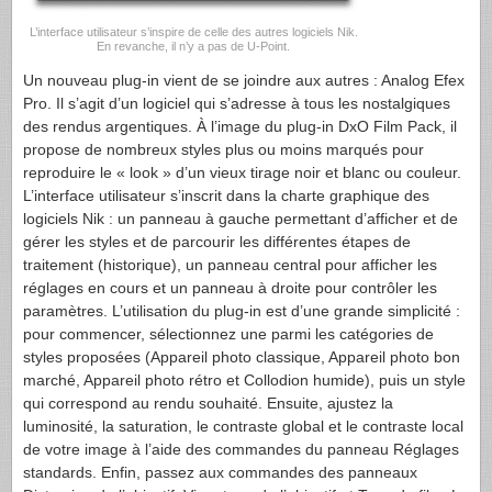
L’interface utilisateur s’inspire de celle des autres logiciels Nik.
En revanche, il n’y a pas de U-Point.
Un nouveau plug-in vient de se joindre aux autres : Analog Efex
Pro. Il s’agit d’un logiciel qui s’adresse à tous les nostalgiques
des rendus argentiques. À l’image du plug-in DxO Film Pack, il
propose de nombreux styles plus ou moins marqués pour
reproduire le « look » d’un vieux tirage noir et blanc ou couleur.
L’interface utilisateur s’inscrit dans la charte graphique des
logiciels Nik : un panneau à gauche permettant d’afficher et de
gérer les styles et de parcourir les différentes étapes de
traitement (historique), un panneau central pour afficher les
réglages en cours et un panneau à droite pour contrôler les
paramètres. L’utilisation du plug-in est d’une grande simplicité :
pour commencer, sélectionnez une parmi les catégories de
styles proposées (Appareil photo classique, Appareil photo bon
marché, Appareil photo rétro et Collodion humide), puis un style
qui correspond au rendu souhaité. Ensuite, ajustez la
luminosité, la saturation, le contraste global et le contraste local
de votre image à l’aide des commandes du panneau Réglages
standards. Enfin, passez aux commandes des panneaux