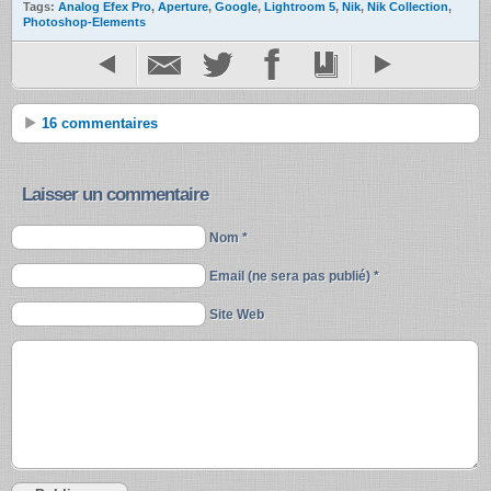
Tags:
Analog Efex Pro
,
Aperture
,
Google
,
Lightroom 5
,
Nik
,
Nik Collection
,
Photoshop-Elements
16 commentaires
Laisser un commentaire
Nom *
Email (ne sera pas publié) *
Site Web