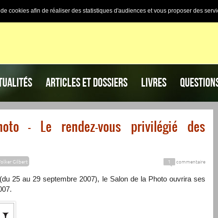
n de cookies afin de réaliser des statistiques d'audiences et vous proposer des servi
TUALITÉS
ARTICLES ET DOSSIERS
LIVRES
QUESTION
to – Le rendez-vous privilégié des
olker Gilbert
1
commentaire
(du 25 au 29 septembre 2007), le Salon de la Photo ouvrira ses
007.