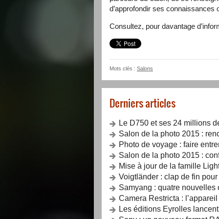
d’approfondir ses connaissances ou 
Consultez, pour davantage d’infor
Mots clés :
Salons
Derniers articles
Le D750 et ses 24 millions d
Salon de la photo 2015 : renc
Photo de voyage : faire entrer
Salon de la photo 2015 : con
Mise à jour de la famille Lig
Voigtländer : clap de fin pou
Samyang : quatre nouvelles o
Camera Restricta : l’apparei
Les éditions Eyrolles lancent