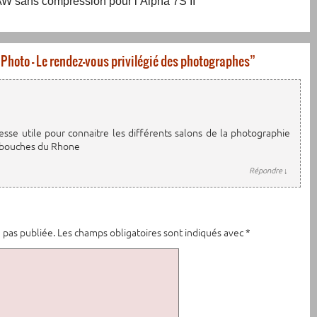
W sans compression pour l’Alpha 7S II
 Photo – Le rendez-vous privilégié des photographes
”
sse utile pour connaitre les différents salons de la photographie
es bouches du Rhone
Répondre
↓
 pas publiée.
Les champs obligatoires sont indiqués avec
*