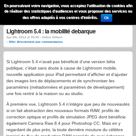
QuestionsPhoto
En poursuivant votre navigation, vous acceptez l'utilisation de cookies afin
Menu
de réaliser des statistiques d'audiences et vous proposer des services ou
Recherche
des offres adaptés à vos centres d'intérêts.
Ok
Lightroom 5.4 : la mobilité debarque
Apr 8th, 2014 @ 05:00 › Volker Gilbert
↓ Aller directement aux commentaires
Si Lightroom 5.4 n’avait pas bénéficié d’une version bêta
publique, c’était sans doute à cause de Lightroom mobile,
nouvelle application pour iPad permettant d’afficher et d’ajuster
des images lors de déplacements et de synchroniser les
paramètres (métadonnées et paramètres de développement)
une fois rentré à la maison ou au studio.
À première vue, Lightroom 5.4 n’intègre que peu de nouveautés
si on fait abstraction des nouveaux formats RAW, profils de
correction optique et profils de simulation JPEG dont bénéficie
également Camera Raw 8.4 pour Photoshop CC. Mais en y
regardant de plus près, la toute dernière mouture du célèbre