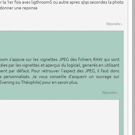
 la 1er fois avec ligthroom5 ou autre apres qlqs secondes la photo
me donner une reponse
Répondre
↓
troom s’appuie sur les vignettes JPEG des fichiers RAW qui sont
es par les vignettes et aperçus du logiciel, generés en utilisant
nt par défaut. Pour retrouver l’aspect des JPEG, il faut donc
 personnalisés. Je vous conseille d’acquerir un ouvrage sur
vening ou Théophile) pour en savoir plus.
Répondre
↓