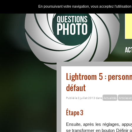
En poursuivant votre navigation, vous acceptez l'utilisatio
AC
Lightroom 5 : personn
défaut
Publié le 3 juillet 2013 dans
Actualités
Articles et
—
Étape 3
Ensuite, après les réglages, appuye
se transformer en bouton Définir pa