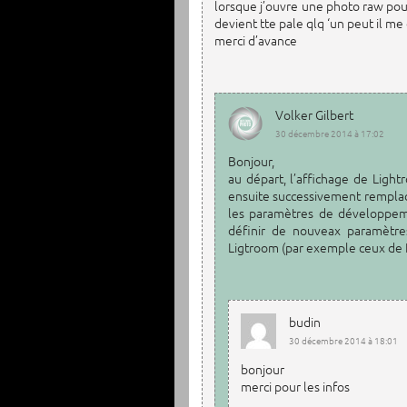
lorsque j’ouvre une photo raw pour
devient tte pale qlq ‘un peut il 
merci d’avance
Volker Gilbert
30 décembre 2014 à 17:02
Bonjour,
au départ, l’affichage de Ligh
ensuite successivement remplacé
les paramètres de développeme
définir de nouveax paramètres
Ligtroom (par exemple ceux de E
budin
30 décembre 2014 à 18:01
bonjour
merci pour les infos