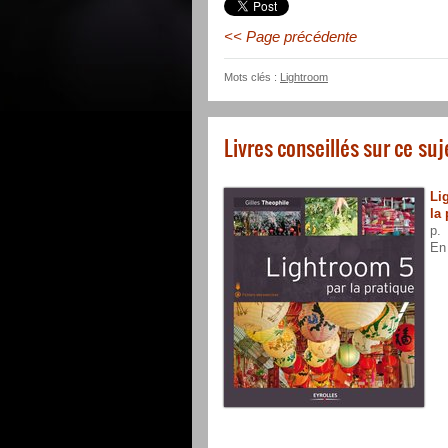
<< Page précédente
Mots clés :
Lightroom
Livres conseillés sur ce suj
Li
la
p.
En