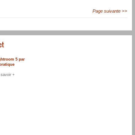
Page suivante >>
et
ghtroom 5 par
 pratique
 savoir +