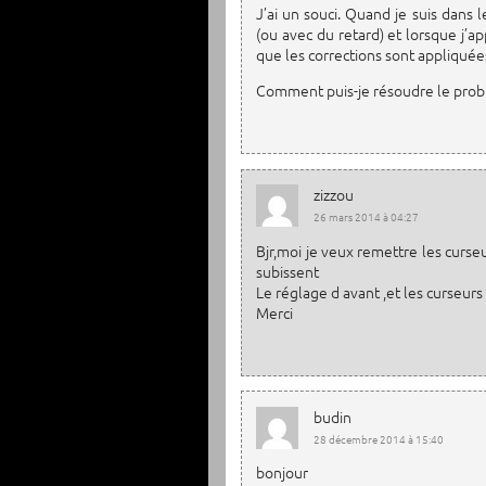
J’ai un souci. Quand je suis dans
(ou avec du retard) et lorsque j’a
que les corrections sont appliquée
Comment puis-je résoudre le pro
zizzou
26 mars 2014 à 04:27
Bjr,moi je veux remettre les curseu
subissent
Le réglage d avant ,et les curseur
Merci
budin
28 décembre 2014 à 15:40
bonjour