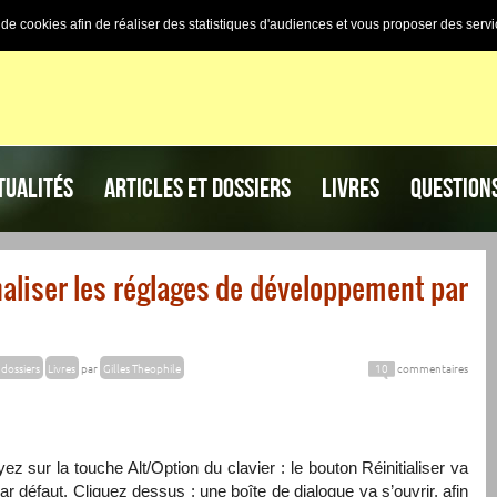
n de cookies afin de réaliser des statistiques d'audiences et vous proposer des servi
TUALITÉS
ARTICLES ET DOSSIERS
LIVRES
QUESTION
aliser les réglages de développement par
 dossiers
Livres
par
Gilles Theophile
10
commentaires
z sur la touche Alt/Option du clavier : le bouton Réinitialiser va
r défaut. Cliquez dessus : une boîte de dialogue va s’ouvrir, afin