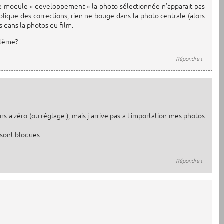
 le module « developpement » la photo sélectionnée n’apparait pas
pplique des corrections, rien ne bouge dans la photo centrale (alors
s dans la photos du film.
blème?
Répondre
↓
rs a zéro (ou réglage ), mais j arrive pas a l importation mes photos
s sont bloques
Répondre
↓