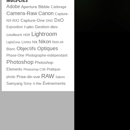
Adobe
Aperture
Bibble
Calibrage
Camera-Raw
Canon
Capture-
DxO
Capture-One
NX-NX2
DNG
Gestion-des-
Exposition
Fujifilm
Lightroom
couleurs
HDR
Nikon
Livres
Nik
Noir-et-
LightZone
Optiques
Objectifs
Blanc
Phase-One
Photographe-indépendant
Photoshop
Photoshop-
Elements
Pratique-
Photoshop CS6
RAW
Prise-de-vue
photo
Salons
Événements
Samyang
Sony
X-Rite