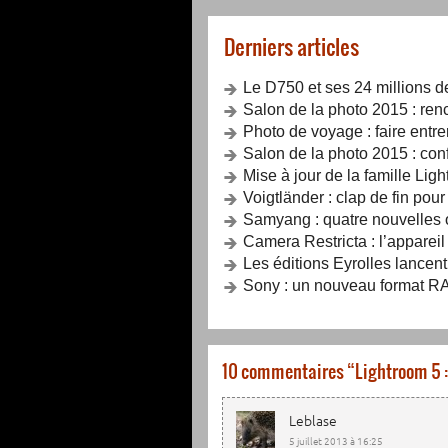
Derniers articles
Le D750 et ses 24 millions d
Salon de la photo 2015 : renc
Photo de voyage : faire entrer
Salon de la photo 2015 : con
Mise à jour de la famille Lig
Voigtländer : clap de fin pou
Samyang : quatre nouvelles o
Camera Restricta : l’apparei
Les éditions Eyrolles lancent
Sony : un nouveau format RA
10 commentaires “
Lightroom 5 
Leblase
5 juillet 2013 à 16:25