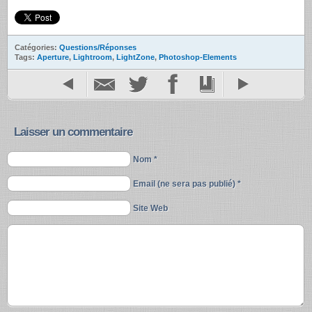
Catégories:
Questions/Réponses
Tags:
Aperture
,
Lightroom
,
LightZone
,
Photoshop-Elements
Laisser un commentaire
Nom *
Email (ne sera pas publié) *
Site Web