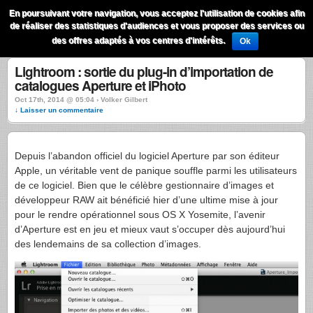
QuestionsPhoto
En poursuivant votre navigation, vous acceptez l'utilisation de cookies afin
Menu
de réaliser des statistiques d'audiences et vous proposer des services ou
Recherche
des offres adaptés à vos centres d'intérêts.
Ok
Lightroom : sortie du plug-in d’importation de
catalogues Aperture et iPhoto
Oct 17th, 2014 @ 05:04 › Volker Gilbert
↓ Laisser un commentaire
Depuis l’abandon officiel du logiciel Aperture par son éditeur
Apple, un véritable vent de panique souffle parmi les utilisateurs
de ce logiciel. Bien que le célèbre gestionnaire d’images et
développeur RAW ait bénéficié hier d’une ultime mise à jour
pour le rendre opérationnel sous OS X Yosemite, l’avenir
d’Aperture est en jeu et mieux vaut s’occuper dès aujourd’hui
des lendemains de sa collection d’images.