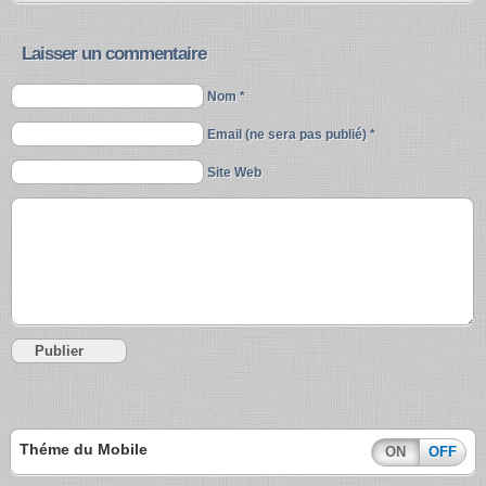
Laisser un commentaire
Nom *
Email (ne sera pas publié) *
Site Web
Théme du Mobile
ON
OFF