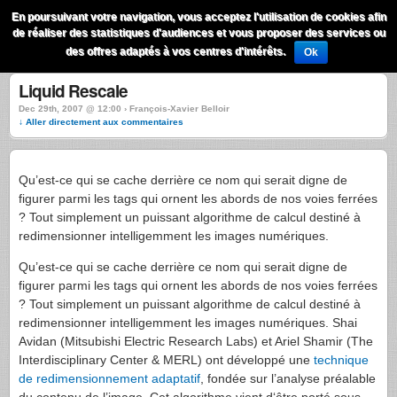
QuestionsPhoto
En poursuivant votre navigation, vous acceptez l'utilisation de cookies afin
Menu
de réaliser des statistiques d'audiences et vous proposer des services ou
Recherche
des offres adaptés à vos centres d'intérêts.
Ok
Liquid Rescale
Dec 29th, 2007 @ 12:00 › François-Xavier Belloir
↓ Aller directement aux commentaires
Qu’est-ce qui se cache derrière ce nom qui serait digne de
figurer parmi les tags qui ornent les abords de nos voies ferrées
? Tout simplement un puissant algorithme de calcul destiné à
redimensionner intelligemment les images numériques.
Qu’est-ce qui se cache derrière ce nom qui serait digne de
figurer parmi les tags qui ornent les abords de nos voies ferrées
? Tout simplement un puissant algorithme de calcul destiné à
redimensionner intelligemment les images numériques. Shai
Avidan (Mitsubishi Electric Research Labs) et Ariel Shamir (The
Interdisciplinary Center &
MERL
) ont développé une
technique
de redimensionnement adaptatif
, fondée sur l’analyse préalable