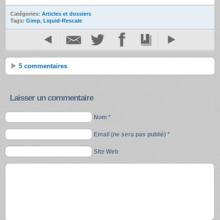
Catégories:
Articles et dossiers
Tags:
Gimp
,
Liquid-Rescale
5 commentaires
Laisser un commentaire
Nom *
Email (ne sera pas publié) *
Site Web