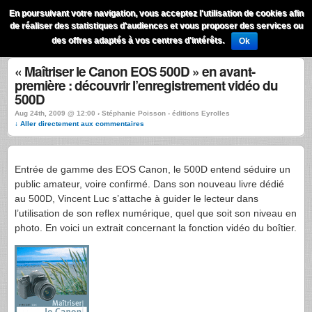
QuestionsPhoto
En poursuivant votre navigation, vous acceptez l'utilisation de cookies afin
Menu
de réaliser des statistiques d'audiences et vous proposer des services ou
Recherche
des offres adaptés à vos centres d'intérêts.
Ok
« Maîtriser le Canon EOS 500D » en avant-
première : découvrir l’enregistrement vidéo du
500D
Aug 24th, 2009 @ 12:00 › Stéphanie Poisson - éditions Eyrolles
↓ Aller directement aux commentaires
Entrée de gamme des
EOS
Canon, le 500D entend séduire un
public amateur, voire confirmé. Dans son nouveau livre dédié
au 500D, Vincent Luc s’attache à guider le lecteur dans
l’utilisation de son reflex numérique, quel que soit son niveau en
photo. En voici un extrait concernant la fonction vidéo du boîtier.