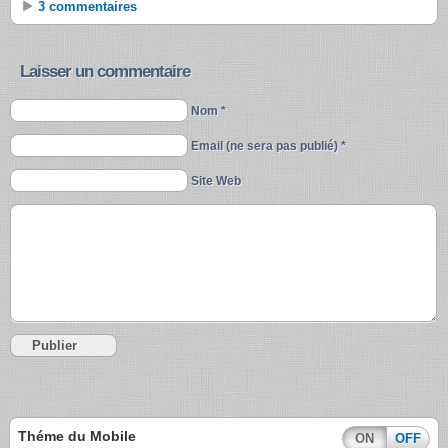
3 commentaires
Laisser un commentaire
Nom *
Email (ne sera pas publié) *
Site Web
Théme du Mobile
ON
OFF