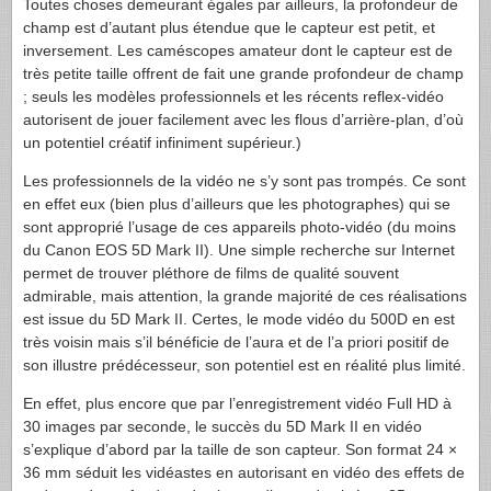
Toutes choses demeurant égales par ailleurs, la profondeur de
champ est d’autant plus étendue que le capteur est petit, et
inversement. Les caméscopes amateur dont le capteur est de
très petite taille offrent de fait une grande profondeur de champ
; seuls les modèles professionnels et les récents reflex-vidéo
autorisent de jouer facilement avec les flous d’arrière-plan, d’où
un potentiel créatif infiniment supérieur.)
Les professionnels de la vidéo ne s’y sont pas trompés. Ce sont
en effet eux (bien plus d’ailleurs que les photographes) qui se
sont approprié l’usage de ces appareils photo-vidéo (du moins
du Canon
EOS
5D Mark II). Une simple recherche sur Internet
permet de trouver pléthore de films de qualité souvent
admirable, mais attention, la grande majorité de ces réalisations
est issue du 5D Mark II. Certes, le mode vidéo du 500D en est
très voisin mais s’il bénéficie de l’aura et de l’a priori positif de
son illustre prédécesseur, son potentiel est en réalité plus limité.
En effet, plus encore que par l’enregistrement vidéo Full HD à
30 images par seconde, le succès du 5D Mark II en vidéo
s’explique d’abord par la taille de son capteur. Son format 24 ×
36 mm séduit les vidéastes en autorisant en vidéo des effets de