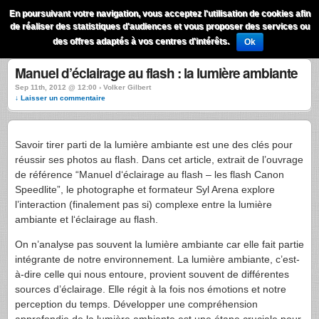
QuestionsPhoto
En poursuivant votre navigation, vous acceptez l'utilisation de cookies afin
Menu
de réaliser des statistiques d'audiences et vous proposer des services ou
Recherche
des offres adaptés à vos centres d'intérêts.
Ok
Manuel d’éclairage au flash : la lumière ambiante
Sep 11th, 2012 @ 12:00 › Volker Gilbert
↓ Laisser un commentaire
Savoir tirer parti de la lumière ambiante est une des clés pour
réussir ses photos au flash. Dans cet article, extrait de l’ouvrage
de référence “Manuel d‘éclairage au flash – les flash Canon
Speedlite”, le photographe et formateur Syl Arena explore
l’interaction (finalement pas si) complexe entre la lumière
ambiante et l‘éclairage au flash.
On n’analyse pas souvent la lumière ambiante car elle fait partie
intégrante de notre environnement. La lumière ambiante, c’est-
à-dire celle qui nous entoure, provient souvent de différentes
sources d’éclairage. Elle régit à la fois nos émotions et notre
perception du temps. Développer une compréhension