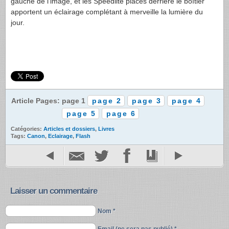
gauche de l’image, et les Speedlite placés derrière le boîtier
apportent un éclairage complétant à merveille la lumière du
jour.
Article Pages: page 1
page 2
page 3
page 4
page 5
page 6
Catégories:
Articles et dossiers
,
Livres
Tags:
Canon
,
Eclairage
,
Flash
Laisser un commentaire
Nom *
Email (ne sera pas publié) *