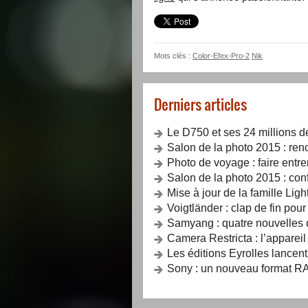
Mots clés :
Color-Efex-Pro-2
Nik
Derniers articles
Le D750 et ses 24 millions d
Salon de la photo 2015 : renc
Photo de voyage : faire entrer
Salon de la photo 2015 : con
Mise à jour de la famille Lig
Voigtländer : clap de fin pou
Samyang : quatre nouvelles o
Camera Restricta : l’apparei
Les éditions Eyrolles lancent
Sony : un nouveau format RA