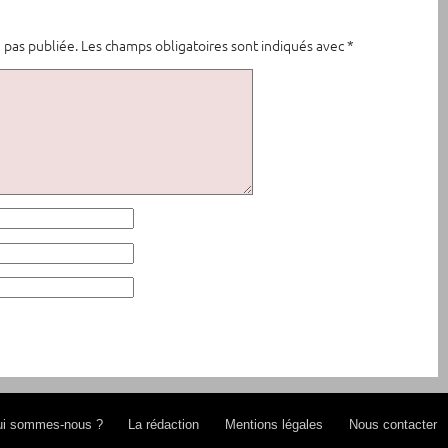
 pas publiée.
Les champs obligatoires sont indiqués avec
*
i sommes-nous ?
La rédaction
Mentions légales
Nous contacter