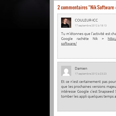
2 commentaires “
Nik Software :
COULEUR-ICC
17 septembre 2012 à 18:13
Tu m’étonnes que l’activité est ch
Google rachète Nik >
http
software/
Damien
17 septembre 2012 à 23:23
Et ce n’est certainement pas pour 
que les prochaines versions majeu
intéresse Google c’est Snapseed !
tomber les appli quelques temps ap