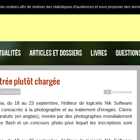
n de cookies afin de réaliser des statistiques d'audiences et vous proposer des servi
TUALITÉS
ARTICLES ET DOSSIERS
LIVRES
QUESTION
trée plutôt chargée
Volker Gilbert
2
commentaires
 du 18 au 23 septembre, l‘éditeur de logiciels Nik Software
consacrés à la photographie et au traitement d’images. Citons
 gratuits (en anglais), menée par des photographes mondialement
es flash et un concours photo pour lequel les inscriptions sont