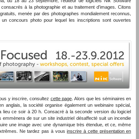
 du 18 au 23 septembre, l‘éditeur de logiciels Nik Software
consacrés à la photographie et au traitement d’images. Citons
e gratuits, menée par des photographes mondialement reconnus,
t un concours photo pour lequel les inscriptions sont ouvertes
ous y inscrire, consultez
cette page
. Alors que les séminaires en
en anglais, la société organise également un webinaire spécial,
a lieu ce soir à 20 h. Consacré à la seconde version du logiciel
emmènera de sur un site industriel désaffecté suit un incendie
uire une image avec une dynamique très étendue, et ce, même
 extrêmes. Ne tardez pas à vous
inscrire à cette présentation en