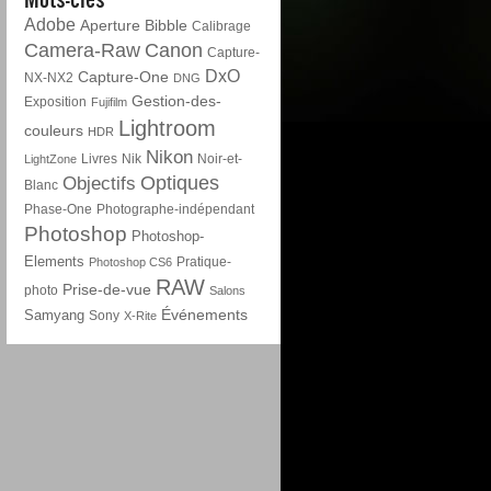
Adobe
Aperture
Bibble
Calibrage
Camera-Raw
Canon
Capture-
DxO
Capture-One
NX-NX2
DNG
Gestion-des-
Exposition
Fujifilm
Lightroom
couleurs
HDR
Nikon
Livres
Nik
Noir-et-
LightZone
Optiques
Objectifs
Blanc
Phase-One
Photographe-indépendant
Photoshop
Photoshop-
Elements
Pratique-
Photoshop CS6
RAW
Prise-de-vue
photo
Salons
Événements
Samyang
Sony
X-Rite