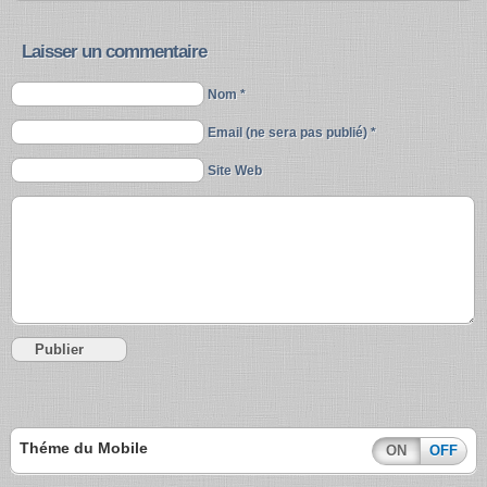
Laisser un commentaire
Nom *
Email (ne sera pas publié) *
Site Web
Théme du Mobile
ON
OFF