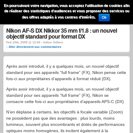
QuestionsPhoto
En poursuivant votre navigation, vous acceptez l'utilisation de cookies afin
Menu
de réaliser des statistiques d'audiences et vous proposer des services ou
Recherche
des offres adaptés à vos centres d'intérêts.
Ok
Nikon AF-S DX Nikkor 35 mm f/1.8 : un nouvel
objectif standard pour format DX
Feb 10th, 2009 @ 12:00 › Volker Gilbert
↓ Aller directement aux commentaires
Après avoir introduit, il y a quelques mois, un nouvel objectif
standard pour ses appareils “full frame” (FX), Nikon pense cette
fois-ci aux propriétaires d’appareils à format réduit (DX).
Après avoir introduit, il y a quelques mois, un nouvel objectif
standard pour ses appareils “full frame” (FX), Nikon se
consacre cette fois-ci aux propriétaires d’appareils
APS-C
(DX).
N’en déplaise à certains, les objectifs à focale variable (Zoom)
ne possèdent pas que des avantages : plus lourds, moins
lumineux, souvent plus encombrants et dotés de performances
optiques moins homogènes, ils incitent également à la