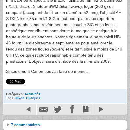
mm f/1.4 ou le spécialiste macro Tokina 35 mm f/2.8. Lumineux
(f/1.8), discret (moteur
SWM
Silent wave
), léger (200 g) et
compact (acceptant de filtres en diamètre 52 mm), l’objectif
AF-
S
DX Nikkor 35 mm f/1.8 G a tout pour plaire aux reporters
photographes, son revêtement multicouche
SIC
et sa lentille
asphérique contribuent sans doute à une qualité optique à la
hauteur de leurs attentes. Notons également le pare-soleil HB-
46 fourni, le diaphragme à sept lamelles pour améliorer le
rendu des zones floues
(bokeh)
et le tarif, situé à moins de 240
€
TTC
, ce qui est plutôt raisonnable compte tenu des
prestations. L’objectif sera distribué dès la mi-mars 2009.
Si seulement Canon pouvait faire de même…
Catégories:
Actualités
Tags:
Nikon
,
Optiques
7 commentaires