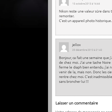
15 octobre 2013 à 14:44
Nikon reste une valeur sûre dans tou
remonter.
C’est un appareil photo historique.
jellox
20 décembre 2013 à 21:42
Bonjour, ca fait une semaine que j’a
de chez moi. J’ai une tache Noire
ferme le diaph bien entendu. j’ai n
venir de la, mais non. Donc les ci
rentre chez moi. C’est inadmissible.
sans broncher lui !!!
Laisser un commentaire
Votre adresse de messagerie ne sera