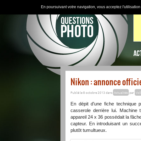
En poursuivant votre navigation, vous acceptez l'utilisatio
AC
Nikon : annonce offici
Publié le 8 octobre 2013 dans
Actualités
par
Vol
En dépit d’une fiche technique 
casserole derrière lui. Machine 
appareil 24 x 36 possédait la fâc
capteur. En introduisant un succ
plutôt tumultueux.