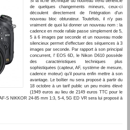
Si la fiche technique du nouveau venu bénéficie
de quelques changements mineurs, ceux-ci
découlent directement de l’intégration d’un
nouveau bloc obturateur. Toutefois, il n’y pas
vraiment de quoi lui donner un nouveau nom : la
cadence en mode rafale passe simplement de 5,
5 à 6 images par seconde et un nouveau mode
silencieux permet d’effectuer des séquences à 3
images par seconde. Par rapport à son principal
concurrent, l’ EOS 6D, le Nikon D610 possède
des caractéristiques techniques plus
sophistiquées (capteur, AF, système de mesure,
cadence moteur) qu’il pourra enfin mettre à son
avantage. Le boîtier nu sera proposé à partir du
18 octobre à un tarif public un peu moins élevé
(1949 euros au lieu de 2149 euros TTC pour le
un AF-S NIKKOR 24-85 mm 1:3, 5-4, 5G ED VR sera lui proposé à