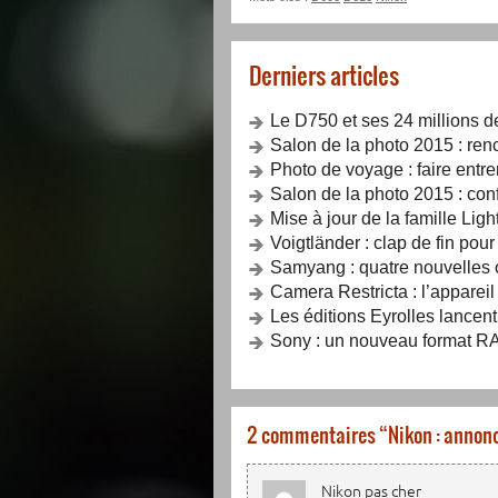
Derniers articles
Le D750 et ses 24 millions d
Salon de la photo 2015 : renc
Photo de voyage : faire entrer
Salon de la photo 2015 : con
Mise à jour de la famille Lig
Voigtländer : clap de fin pou
Samyang : quatre nouvelles o
Camera Restricta : l’apparei
Les éditions Eyrolles lancent
Sony : un nouveau format RA
2 commentaires “
Nikon : annonc
Nikon pas cher