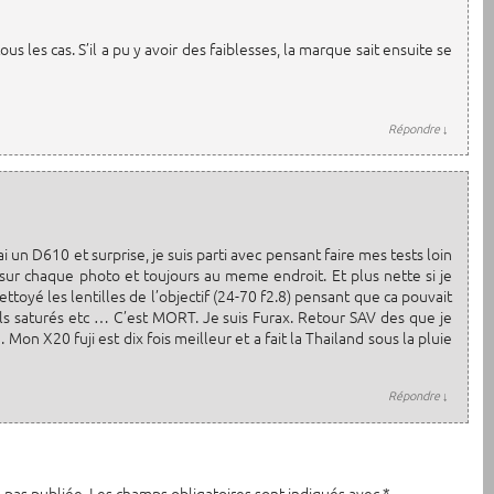
s les cas. S’il a pu y avoir des faiblesses, la marque sait ensuite se
Répondre
↓
i un D610 et surprise, je suis parti avec pensant faire mes tests loin
 sur chaque photo et toujours au meme endroit. Et plus nette si je
ettoyé les lentilles de l’objectif (24-70 f2.8) pensant que ca pouvait
els saturés etc … C’est MORT. Je suis Furax. Retour SAV des que je
 Mon X20 fuji est dix fois meilleur et a fait la Thailand sous la pluie
Répondre
↓
 pas publiée.
Les champs obligatoires sont indiqués avec
*