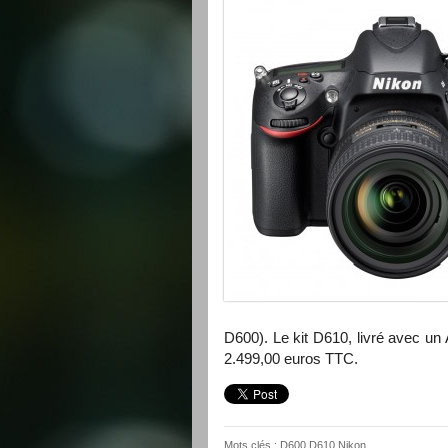
D600). Le kit D610, livré avec 
2.499,00 euros TTC.
Mots clés :
D600
D610
Nikon