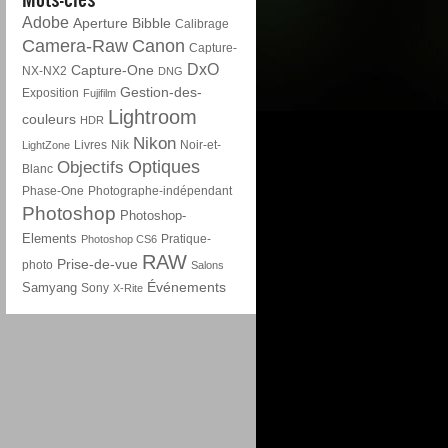
Adobe
Aperture
Bibble
Calibrage
Camera-Raw
Canon
Capture-
DxO
Capture-One
NX-NX2
DNG
Gestion-des-
Exposition
Fujifilm
Lightroom
couleurs
HDR
Nikon
Livres
Nik
Noir-et-
LightZone
Optiques
Objectifs
Blanc
Phase-One
Photographe-indépendant
Photoshop
Photoshop-
Elements
Pratique-
Photoshop CS6
RAW
Prise-de-vue
photo
Salons
Événements
Samyang
Sony
X-Rite