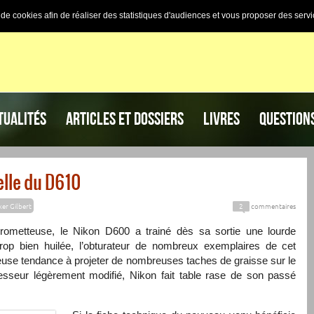
n de cookies afin de réaliser des statistiques d'audiences et vous proposer des servi
TUALITÉS
ARTICLES ET DOSSIERS
LIVRES
QUESTION
elle du D610
ker Gilbert
2
commentaires
prometteuse, le Nikon D600 a trainé dès sa sortie une lourde
trop bien huilée, l’obturateur de nombreux exemplaires de cet
heuse tendance à projeter de nombreuses taches de graisse sur le
esseur légèrement modifié, Nikon fait table rase de son passé