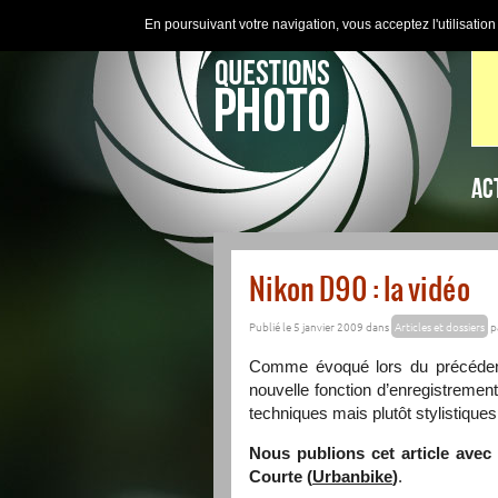
En poursuivant votre navigation, vous acceptez l'utilisatio
AC
Nikon D90 : la vidéo
Publié le 5 janvier 2009 dans
Articles et dossiers
p
Comme évoqué lors du précédent b
nouvelle fonction d’enregistreme
techniques mais plutôt stylistiqu
Nous publions cet article avec
Courte (
Urbanbike
)
.