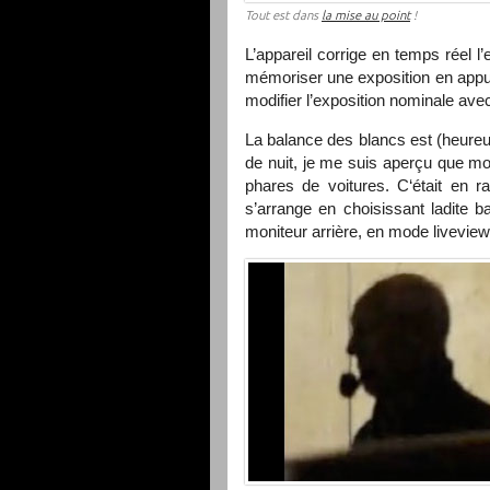
Tout est dans
la mise au point
!
L’appareil corrige en temps réel l’
mémoriser une exposition en app
modifier l’exposition nominale avec
La balance des blancs est (heureu
de nuit, je me suis aperçu que mo
phares de voitures. C‘était en 
s’arrange en choisissant ladite ba
moniteur arrière, en mode liveview