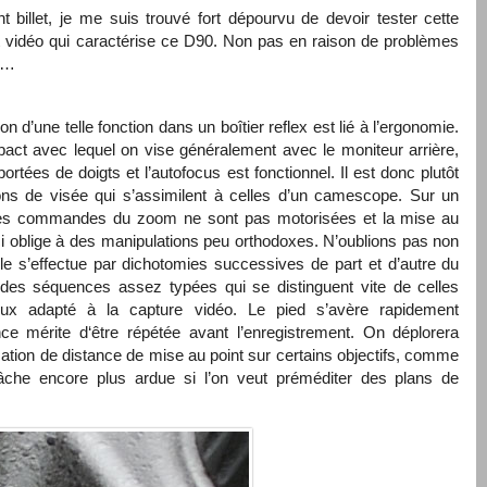
illet, je me suis trouvé fort dépourvu de devoir tester cette
nt vidéo qui caractérise ce D90. Non pas en raison de problèmes
es…
on d’une telle fonction dans un boîtier reflex est lié à l’ergonomie.
ct avec lequel on vise généralement avec le moniteur arrière,
ées de doigts et l’autofocus est fonctionnel. Il est donc plutôt
ions de visée qui s’assimilent à celles d’un camescope. Sur un
r les commandes du zoom ne sont pas motorisées et la mise au
i oblige à des manipulations peu orthodoxes. N’oublions pas non
le s’effectue par dichotomies successives de part et d’autre du
 des séquences assez typées qui se distinguent vite de celles
eux adapté à la capture vidéo. Le pied s’avère rapidement
ce mérite d‘être répétée avant l’enregistrement. On déplorera
cation de distance de mise au point sur certains objectifs, comme
âche encore plus ardue si l’on veut préméditer des plans de