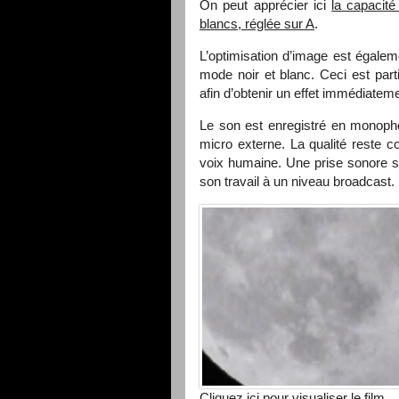
On peut apprécier ici
la capacité
blancs, réglée sur A
.
L’optimisation d’image est égalem
mode noir et blanc. Ceci est part
afin d’obtenir un effet immédiatem
Le son est enregistré en monopho
micro externe. La qualité reste c
voix humaine. Une prise sonore su
son travail à un niveau broadcast.
Cliquez
ici
pour visualiser le film.