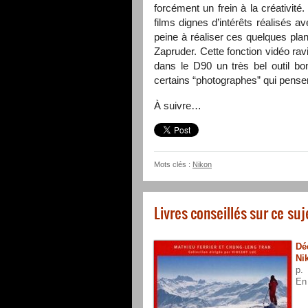
forcément un frein à la créativit
films dignes d’intérêts réalisés 
peine à réaliser ces quelques pl
Zapruder. Cette fonction vidéo ra
dans le D90 un très bel outil bo
certains “photographes” qui penser
À suivre…
Mots clés :
Nikon
Livres conseillés sur ce suj
Dé
Ni
p.
En