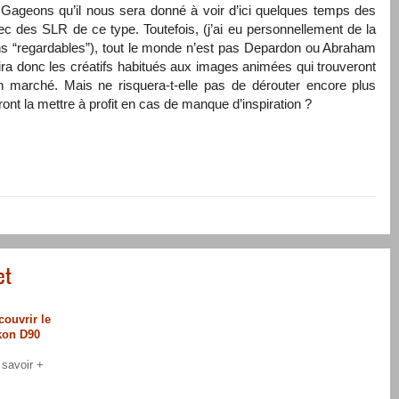
é. Gageons qu’il nous sera donné à voir d’ici quelques temps des
avec des
SLR
de ce type. Toutefois, (j’ai eu personnellement de la
ans “regardables”), tout le monde n’est pas Depardon ou Abraham
vira donc les créatifs habitués aux images animées qui trouveront
n marché. Mais ne risquera-t-elle pas de dérouter encore plus
ont la mettre à profit en cas de manque d’inspiration ?
et
couvrir le
kon D90
 savoir +