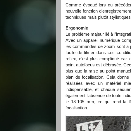
Comme évoqué lors du précédent b
nouvelle fonction d’enregistreme
techniques mais plutôt stylistiqu
Ergonomie
Le problème majeur lié à l’intégrati
Avec un appareil numérique compa
les commandes de zoom sont à port
facile de filmer dans ces condit
reflex, c’est plus compliqué ca
point autofocus est débrayée. Cec
plus que la mise au point manuel
plan de focalisation. Cela donne
réalisées avec un matériel mi
indispensable, et chaque séquen
également l’absence de toute indi
le 18-105 mm, ce qui rend la t
focalisation.