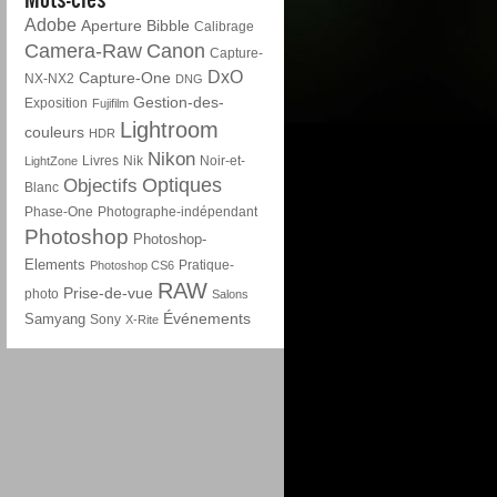
Adobe
Aperture
Bibble
Calibrage
Camera-Raw
Canon
Capture-
DxO
Capture-One
NX-NX2
DNG
Gestion-des-
Exposition
Fujifilm
Lightroom
couleurs
HDR
Nikon
Livres
Nik
Noir-et-
LightZone
Optiques
Objectifs
Blanc
Phase-One
Photographe-indépendant
Photoshop
Photoshop-
Elements
Pratique-
Photoshop CS6
RAW
Prise-de-vue
photo
Salons
Événements
Samyang
Sony
X-Rite