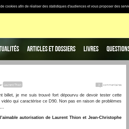
n de cookies afin de réaliser des statistiques d'audiences et vous proposer des servi
TUALITÉS
ARTICLES ET DOSSIERS
LIVRES
QUESTION
ar
Laurent Thion
3
commentaires
illet, je me suis trouvé fort dépourvu de devoir tester cette
nt vidéo qui caractérise ce D90. Non pas en raison de problèmes
es…
 l’aimable autorisation de Laurent Thion et Jean-Christophe