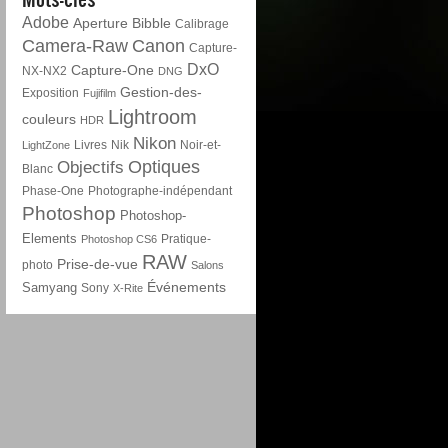
Adobe
Aperture
Bibble
Calibrage
Camera-Raw
Canon
Capture-
DxO
Capture-One
NX-NX2
DNG
Gestion-des-
Exposition
Fujifilm
Lightroom
couleurs
HDR
Nikon
Livres
Nik
Noir-et-
LightZone
Optiques
Objectifs
Blanc
Phase-One
Photographe-indépendant
Photoshop
Photoshop-
Elements
Pratique-
Photoshop CS6
RAW
Prise-de-vue
photo
Salons
Événements
Samyang
Sony
X-Rite