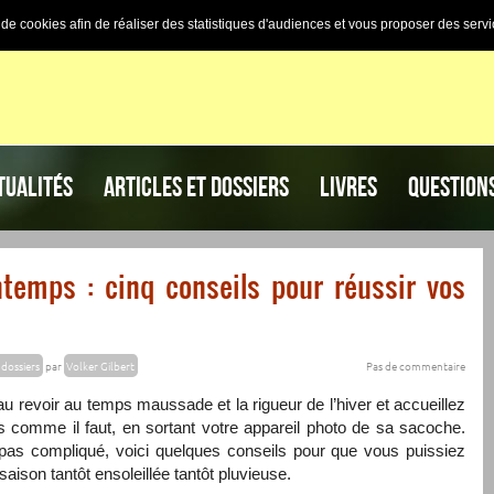
n de cookies afin de réaliser des statistiques d'audiences et vous proposer des servi
TUALITÉS
ARTICLES ET DOSSIERS
LIVRES
QUESTION
ntemps : cinq conseils pour réussir vos
 dossiers
par
Volker Gilbert
Pas de commentaire
s au revoir au temps maussade et la rigueur de l’hiver et accueillez
mps comme il faut, en sortant votre appareil photo de sa sacoche.
 pas compliqué, voici quelques conseils pour que vous puissiez
saison tantôt ensoleillée tantôt pluvieuse.