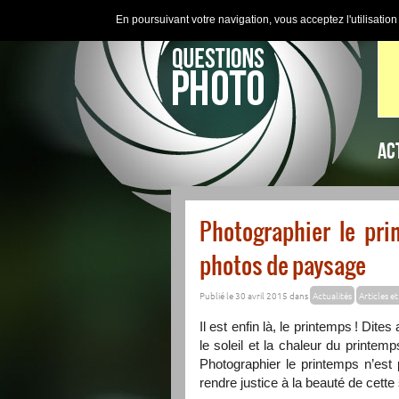
En poursuivant votre navigation, vous acceptez l'utilisatio
AC
Photographier le pri
photos de paysage
Publié le 30 avril 2015 dans
Actualités
Articles et
Il est enfin là, le printemps ! Dite
le soleil et la chaleur du printe
Photographier le printemps n’est
rendre justice à la beauté de cette 