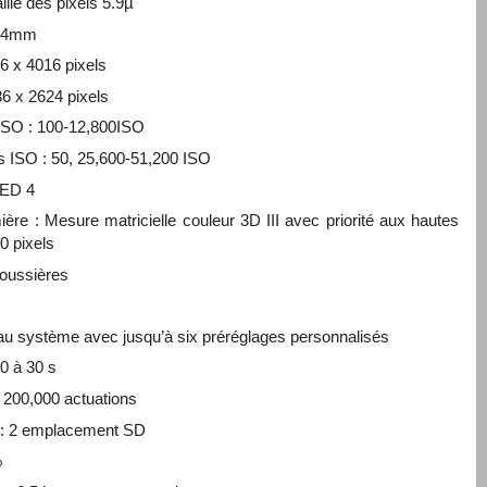
ille des pixels 5.9µ
 24mm
6 x 4016 pixels
36 x 2624 pixels
s ISO : 100-12,800ISO
és ISO : 50, 25,600-51,200 ISO
EED 4
e : Mesure matricielle couleur 3D III avec priorité aux hautes
0 pixels
oussières
au système avec jusqu’à six préréglages personnalisés
00 à 30 s
: 200,000 actuations
 : 2 emplacement SD
%