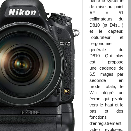
hérite le système
de mise au point
AF à 51
collimateurs du
D810 (et D4s…)
et le capteur,
l’obturateur et
l’ergonomie
générale du
D810. Qui plus
est, il propose
une cadence de
6,5 images par
seconde en
mode rafale, le
Wifi intégré, un
écran qui pivote
vers le haut et le
bas et des
fonctions
d’enregistrement
vidéo évoluées.