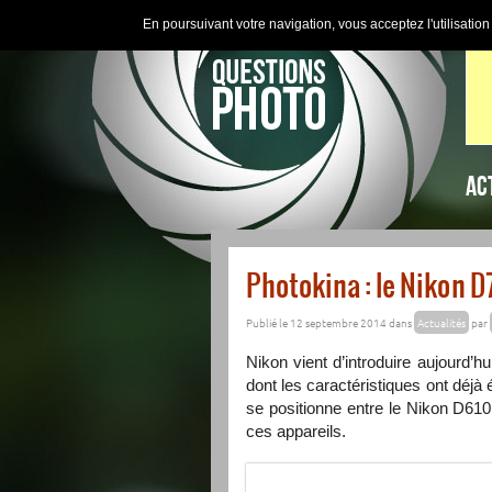
En poursuivant votre navigation, vous acceptez l'utilisatio
AC
Photokina : le Nikon D7
Publié le 12 septembre 2014 dans
Actualités
par
Nikon vient d’introduire aujourd’
dont les caractéristiques ont déj
se positionne entre le Nikon D610
ces appareils.