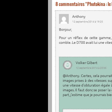
8 commentaires “
Photokina : le 
Anthony
12 septembre 2014 à 19:20
Bonjour,
Pour un réflex de cette gamme,
comble. Le D700 avait lui une vit
Volker Gilbert
12 septembre 2014 à 20:05
@Anthony. Certes, cela pourrait
images prises à des vitesses s
une vitesse d’obturation égale
images. Il faut donc se poser la 
part, j’estime que je pourrais b