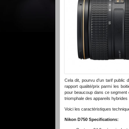
Cela dit, pourvu d’un tarif publi
rapport qualité/prix parmi les bo
pour beaucoup dans ce segment d
triomphale des appareils hybrides 
Voici les caractéristiques techniq
Nikon D750 Specifications: