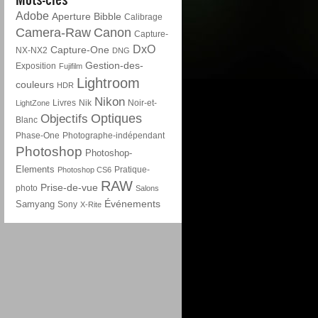
Adobe
Aperture
Bibble
Calibrage
Camera-Raw
Canon
Capture-
DxO
Capture-One
NX-NX2
DNG
Gestion-des-
Exposition
Fujifilm
Lightroom
couleurs
HDR
Nikon
Livres
Nik
Noir-et-
LightZone
Optiques
Objectifs
Blanc
Phase-One
Photographe-indépendant
Photoshop
Photoshop-
Elements
Pratique-
Photoshop CS6
RAW
Prise-de-vue
photo
Salons
Événements
Samyang
Sony
X-Rite