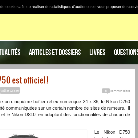
n de cookies afin de réaliser des statistiques d'audiences et vous proposer des servi
TUALITÉS
ARTICLES ET DOSSIERS
LIVRES
QUESTION
50 est officiel !
Volker Gilbert
8
commentaires
hui son cinquième boîtier réflex numérique 24 x 36, le Nikon D750
à été communiquées sur un certain nombre de sites de rumeurs. Il
 et le Nikon D810, en adoptant des fonctionnalités de chacun de
Le Nikon D750