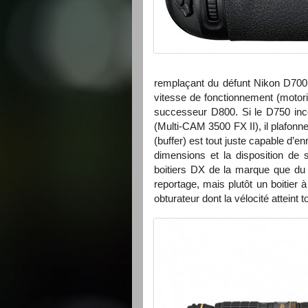
remplaçant du défunt Nikon D700 l
vitesse de fonctionnement (motori
successeur D800. Si le D750 inc
(Multi-CAM 3500 FX II), il plafo
(buffer) est tout juste capable d’e
dimensions et la disposition d
boitiers DX de la marque que du 
reportage, mais plutôt un boitier 
obturateur dont la vélocité atteint 