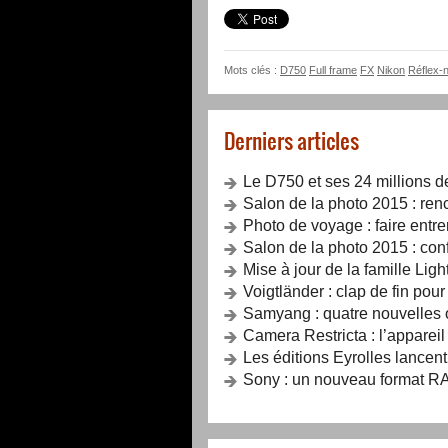
Mots clés :
D750
Full frame
FX
Nikon
Réflex-
Derniers articles
Le D750 et ses 24 millions d
Salon de la photo 2015 : renc
Photo de voyage : faire entrer
Salon de la photo 2015 : con
Mise à jour de la famille Lig
Voigtländer : clap de fin pou
Samyang : quatre nouvelles o
Camera Restricta : l’apparei
Les éditions Eyrolles lancent
Sony : un nouveau format RA