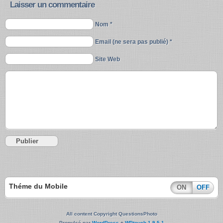
Laisser un commentaire
Nom *
Email (ne sera pas publié) *
Site Web
Théme du Mobile
ON
OFF
All content Copyright QuestionsPhoto
Propulsé par
WordPress
+
WPtouch 1.9.5.1