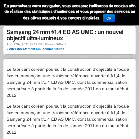
QuestionsPhoto
En poursuivant votre navigation, vous acceptez l'utilisation de cookies afin
Menu
de réaliser des statistiques d'audiences et vous proposer des services ou
Recherche
des offres adaptés à vos centres d'intérêts.
Ok
Samyang 24 mm f/1,4 ED AS UMC : un nouvel
objectif ultra-lumineux
Aug 17th, 2011 @ 12:00 › Volker Gilbert
↓ Aller directement aux commentaires
Le fabricant coréen poursuit la construction d’objectifs à focale
fixe en annonçant une troisième référence ouverte à f/1,4, le
Samyang 24 mm f/1,4 ED AS
UMC
, dont la commercialisation
sera prévue à partir de la fin de l’année 2011 ou du tout début
2012.
Le fabricant coréen poursuit la construction d’objectifs à focale
fixe en annonçant une troisième référence ouverte à f/1,4, le
Samyang 24 mm f/1,4 ED AS
UMC
, dont la commercialisation
sera prévue à partir de la fin de l’année 2011 ou du tout début
2012.