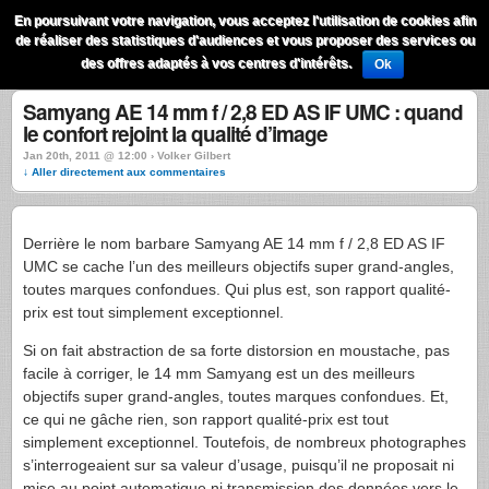
QuestionsPhoto
En poursuivant votre navigation, vous acceptez l'utilisation de cookies afin
Menu
de réaliser des statistiques d'audiences et vous proposer des services ou
Recherche
des offres adaptés à vos centres d'intérêts.
Ok
Samyang AE 14 mm f / 2,8 ED AS IF UMC : quand
le confort rejoint la qualité d’image
Jan 20th, 2011 @ 12:00 › Volker Gilbert
↓ Aller directement aux commentaires
Derrière le nom barbare Samyang AE 14 mm f / 2,8 ED AS IF
UMC
se cache l’un des meilleurs objectifs super grand-angles,
toutes marques confondues. Qui plus est, son rapport qualité-
prix est tout simplement exceptionnel.
Si on fait abstraction de sa forte distorsion en moustache, pas
facile à corriger, le 14 mm Samyang est un des meilleurs
objectifs super grand-angles, toutes marques confondues. Et,
ce qui ne gâche rien, son rapport qualité-prix est tout
simplement exceptionnel. Toutefois, de nombreux photographes
s’interrogeaient sur sa valeur d’usage, puisqu’il ne proposait ni
mise au point automatique ni transmission des données vers le