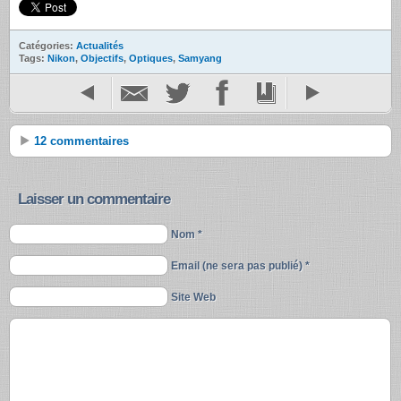
Catégories:
Actualités
Tags:
Nikon
,
Objectifs
,
Optiques
,
Samyang
12 commentaires
Laisser un commentaire
Nom *
Email (ne sera pas publié) *
Site Web