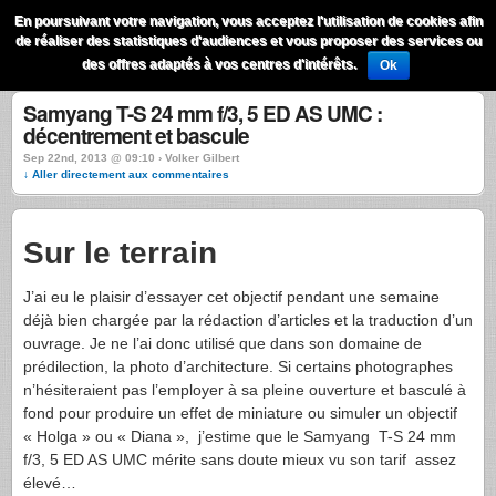
QuestionsPhoto
En poursuivant votre navigation, vous acceptez l'utilisation de cookies afin
Menu
de réaliser des statistiques d'audiences et vous proposer des services ou
Recherche
des offres adaptés à vos centres d'intérêts.
Ok
Samyang T-S 24 mm f/3, 5 ED AS UMC :
décentrement et bascule
Sep 22nd, 2013 @ 09:10 › Volker Gilbert
↓ Aller directement aux commentaires
Sur le terrain
J’ai eu le plaisir d’essayer cet objectif pendant une semaine
déjà bien chargée par la rédaction d’articles et la traduction d’un
ouvrage. Je ne l’ai donc utilisé que dans son domaine de
prédilection, la photo d’architecture. Si certains photographes
n’hésiteraient pas l’employer à sa pleine ouverture et basculé à
fond pour produire un effet de miniature ou simuler un objectif
« Holga » ou « Diana », j’estime que le Samyang T-S 24 mm
f/3, 5 ED AS UMC mérite sans doute mieux vu son tarif assez
élevé…