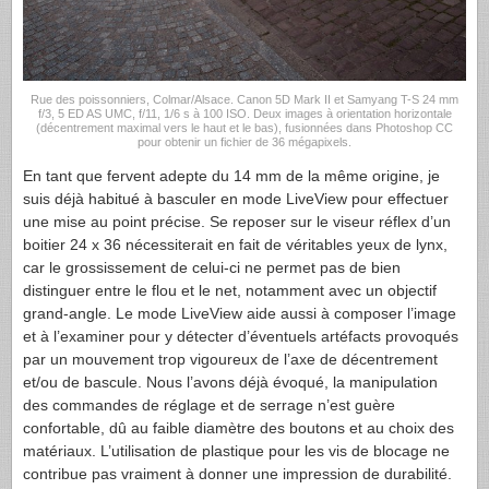
Rue des poissonniers, Colmar/Alsace. Canon 5D Mark II et Samyang T-S 24 mm
f/3, 5 ED AS UMC, f/11, 1/6 s à 100 ISO. Deux images à orientation horizontale
(décentrement maximal vers le haut et le bas), fusionnées dans Photoshop CC
pour obtenir un fichier de 36 mégapixels.
En tant que fervent adepte du 14 mm de la même origine, je
suis déjà habitué à basculer en mode LiveView pour effectuer
une mise au point précise. Se reposer sur le viseur réflex d’un
boitier 24 x 36 nécessiterait en fait de véritables yeux de lynx,
car le grossissement de celui-ci ne permet pas de bien
distinguer entre le flou et le net, notamment avec un objectif
grand-angle. Le mode LiveView aide aussi à composer l’image
et à l’examiner pour y détecter d’éventuels artéfacts provoqués
par un mouvement trop vigoureux de l’axe de décentrement
et/ou de bascule. Nous l’avons déjà évoqué, la manipulation
des commandes de réglage et de serrage n’est guère
confortable, dû au faible diamètre des boutons et au choix des
matériaux. L’utilisation de plastique pour les vis de blocage ne
contribue pas vraiment à donner une impression de durabilité.