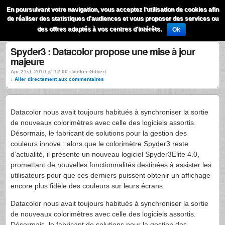
QuestionsPhoto
En poursuivant votre navigation, vous acceptez l'utilisation de cookies afin
Menu
de réaliser des statistiques d'audiences et vous proposer des services ou
Recherche
des offres adaptés à vos centres d'intérêts.
Ok
Spyder3 : Datacolor propose une mise à jour
majeure
Apr 21st, 2010 @ 12:00 › Volker Gilbert
↓ Aller directement aux commentaires
Datacolor nous avait toujours habitués à synchroniser la sortie
de nouveaux colorimètres avec celle des logiciels assortis.
Désormais, le fabricant de solutions pour la gestion des
couleurs innove : alors que le colorimètre Spyder3 reste
d’actualité, il présente un nouveau logiciel Spyder3Elite 4.0,
promettant de nouvelles fonctionnalités destinées à assister les
utilisateurs pour que ces derniers puissent obtenir un affichage
encore plus fidèle des couleurs sur leurs écrans.
Datacolor nous avait toujours habitués à synchroniser la sortie
de nouveaux colorimètres avec celle des logiciels assortis.
Désormais, le fabricant de solutions pour la gestion des