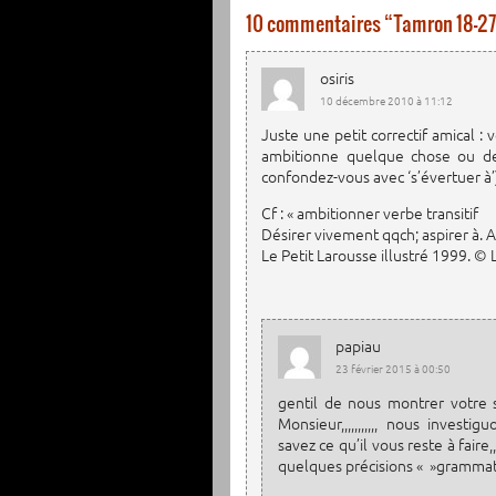
10 commentaires “
Tamron 18-27
osiris
10 décembre 2010 à 11:12
Juste une petit correctif amical 
ambitionne quelque chose ou de 
confondez-vous avec ‘s’évertuer à’
Cf : « ambitionner verbe transitif
Désirer vivement qqch; aspirer à. 
Le Petit Larousse illustré 1999. ©
papiau
23 février 2015 à 00:50
gentil de nous montrer votre s
Monsieur,,,,,,,,,,, nous in
savez ce qu’il vous reste à fair
quelques précisions « »grammat