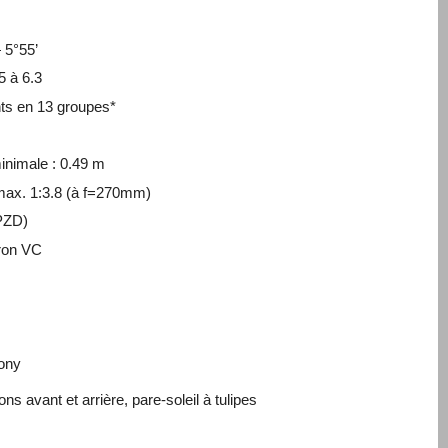
 5°55’
5 à 6.3
nts en 13 groupes*
inimale : 0.49 m
max. 1:3.8 (à f=270mm)
PZD
)
mron VC
ony
s avant et arrière, pare-soleil à tulipes