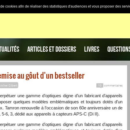
n de cookies afin de réaliser des statistiques d'audiences et vous proposer des servi
TUALITÉS
ARTICLES ET DOSSIERS
LIVRES
QUESTION
mise au gôut d’un bestseller
Volker Gilbert
10
commentaires
rpétuer une gamme d’optiques digne d’un fabricant d’appareils
oposer quelques modèles emblématiques et toujours dotés d’un
ix. Tamron renouvelle à l’occasion de son 60e anniversaire un de
 5-6, 3, dédié aux appareils à capteurs
APS-C
(Di II).
rpétuer une gamme d’optiques digne d’un fabricant d’appareils