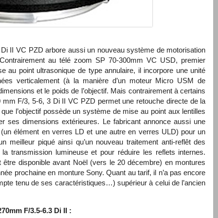
 Di II VC
PZD
arbore aussi un nouveau système de motorisation
 Contrairement au télé zoom SP 70-300mm VC
USD
, premier
e au point ultrasonique de type annulaire, il incorpore une unité
nées verticalement (à la manière d’un moteur Micro
USM
de
dimensions et le poids de l’objectif. Mais contrairement à certains
0 mm F/3, 5-6, 3 Di II VC
PZD
permet une retouche directe de la
i que l’objectif possède un système de mise au point aux lentilles
ver ses dimensions extérieures. Le fabricant annonce aussi une
e (un élément en verres LD et une autre en verres
ULD
) pour un
un meilleur piqué ainsi qu’un nouveau traitement anti-reflêt des
 la transmission lumineuse et pour réduire les reflets internes.
rait être disponible avant Noël (vers le 20 décembre) en montures
nnée prochaine en monture Sony. Quant au tarif, il n’a pas encore
ompte tenu de ses caractéristiques…) supérieur à celui de l’ancien
0mm F/3.5-6.3 Di II :