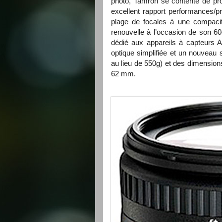
photo, Tamron se contente de pr
excellent rapport performances/p
plage de focales à une compacit
renouvelle à l’occasion de son 60
dédié aux appareils à capteurs
A
optique simplifiée et un nouveau 
au lieu de 550g) et des dimensions
62 mm.