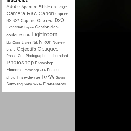
Adobe
Aperture
Bibble
Calibrage
Camera-Raw
Canon
Capture-
DxO
Capture-One
NX-NX2
DNG
Gestion-des-
Exposition
Fujifilm
Lightroom
couleurs
HDR
Nikon
Livres
Nik
Noir-et-
LightZone
Optiques
Objectifs
Blanc
Phase-One
Photographe-indépendant
Photoshop
Photoshop-
Elements
Pratique-
Photoshop CS6
RAW
Prise-de-vue
photo
Salons
Événements
Samyang
Sony
X-Rite