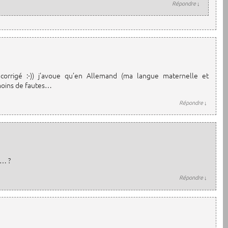
Répondre
↓
 corrigé :-)) j’avoue qu’en Allemand (ma langue maternelle et
moins de fautes…
Répondre
↓
 … ?
Répondre
↓