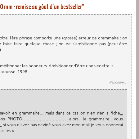
0 mm : remise au gôut d’un bestseller
”
: votre 1ère phrase comporte une (grosse) erreur de grammaire : on
faire faire quelque chose ; on ne s’ambitionne pas (peut-être
)
Ambitionner les honneurs. Ambitionner d’être une vedette. »
 Larousse, 1998.
Répondre
↓
avoir en grammaire,,,, mais dans ce cas on n’en rien a fiche,,,
vestiguons PHOTO…………………………. alors,, la grammaire,, vous
e,,,, si vous n’avez pas deviné vous avez mon mail je vous donnerai
icales »