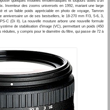
oposer quelques modèles emblématiques et toujours dotés d’un
rix. Inventeur des zooms universels en 1992, mariant une large
é et un faible poids appréciable en photo de voyage, Tamron
e anniversaire un de ses bestsellers, le 18-270 mm F/3, 5-6, 3,
PS-C
(Di II). La nouvelle mouture arbore une nouvelle formule
système de stabilisation d’image (VC), permettant un poids (450
 réduites, y compris pour le diamètre du filtre, qui passe de 72 à