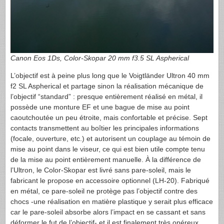
Canon Eos 1Ds, Color-Skopar 20 mm f3.5 SL Aspherical
L’objectif est à peine plus long que le Voigtländer Ultron 40 mm
f2 SL Aspherical et partage sinon la réalisation mécanique de
l’objectif “standard” : presque entièrement réalisé en métal, il
possède une monture EF et une bague de mise au point
caoutchoutée un peu étroite, mais confortable et précise. Sept
contacts transmettent au boîtier les principales informations
(focale, ouverture, etc.) et autorisent un couplage au témoin de
mise au point dans le viseur, ce qui est bien utile compte tenu
de la mise au point entièrement manuelle. À la différence de
l’Ultron, le Color-Skopar est livré sans pare-soleil, mais le
fabricant le propose en accessoire optionnel (LH-20). Fabriqué
en métal, ce pare-soleil ne protège pas l’objectif contre des
chocs -une réalisation en matière plastique y serait plus efficace
car le pare-soleil absorbe alors l’impact en se cassant et sans
déformer le fut de l’objectif- et il est finalement très onéreux,