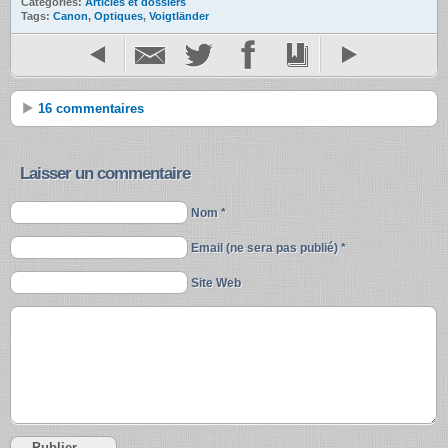
Catégories:
Articles et dossiers
Tags:
Canon
,
Optiques
,
Voigtländer
16 commentaires
Laisser un commentaire
Nom *
Email (ne sera pas publié) *
Site Web